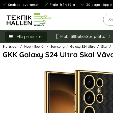
Snabba leveranser
Frakt från 19 kr
30 dagar öppet
Sök
Mobiltillbehör
Surfplattor Ti
Alla produkter
Startsidan
Mobiltillbehör
Samsung
Galaxy S24 Ultra
Skal
GKK Galaxy S24 Ultra Skal Väv
Hoppa
över
Bilder