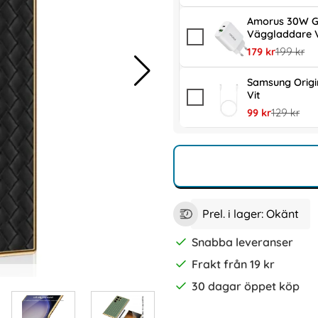
Amorus 30W G
Väggladdare V
rea pris
tidigare p
179 kr
199 kr
Samsung Orig
Vit
rea pris
tidigare pr
99 kr
129 kr
Prel. i lager:
Okänt
Snabba leveranser
Frakt från 19 kr
30 dagar öppet köp