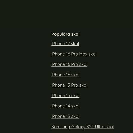
Populära skal
iPhone 17 skal
iPhone 16 Pro Max skal
Skärmskydd
IMAK Samsung Galaxy S25 Skärmskydd
Glas
Härdat Glas
iPhone 16 Pro skal
Art. nr 237118
rea pris
119 kr
iPhone 16 skal
tra Skärmskydd Heltäckande Härdat Glas
Köp
IMAK Samsung Galaxy S25 Skä
Köp
Lagervara
Tillgänglighet:
iPhone 15 Pro skal
iPhone 15 skal
iPhone 14 skal
iPhone 13 skal
Samsung Galaxy S24 Ultra skal