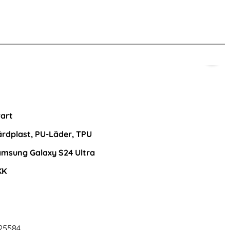
ltra Slim Fit Vinröd
Samsung Galaxy S24 Ultra Skärmskydd PET Transp
GKK G
enna produkt
art
rdplast, PU-Läder, TPU
msung Galaxy S24 Ultra
KK
kärmskydd PET
GKK Galaxy S24 Ultra Skal Härdat Glas
Electroplate Blue Ocean
25584
Art. nr 227216