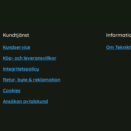
Sidfot Blandad info och länkar
Kundtjänst
Informati
Kundservice
Om Teknikh
GKK Galaxy S25 Ultra Skal Läder Hybrid
Samsung Ga
Köp- och leveransvillkor
Electroplate Grön
Art. nr 236229
Art. nr 227096
Integritetspolicy
rea pris
rea pris
199 kr
159 kr
ral Litchi Läder Röd
GKK Galaxy S25 Ultra Skal Läder Hybrid Electr
Köp
Sams
Snart slutsåld!
Snart slutsåld!
Retur, byte & reklamation
Cookies
Ansökan avtalskund