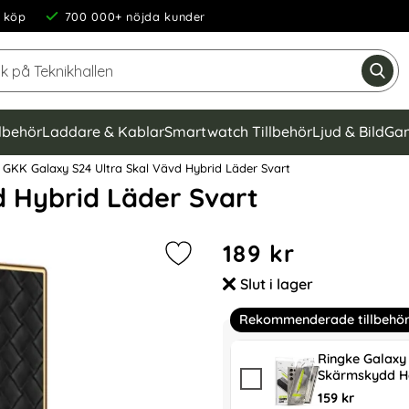
 köp
700 000+ nöjda kunder
Sök på Teknikhallen
Gen
llbehör
Laddare & Kablar
Smartwatch Tillbehör
Ljud & Bild
Gam
GKK Galaxy S24 Ultra Skal Vävd Hybrid Läder Svart
d Hybrid Läder Svart
Handla denna produkt GKK G
pris
189 kr
Markera gKK Galaxy S24 Ultra Skal
Slut i lager
Tillgänglighet:
Rekommenderade tillbehö
Ringke Galaxy 
Skärmskydd H
159 kr