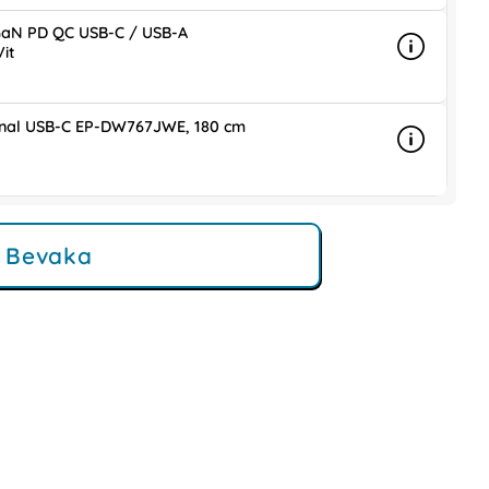
aN PD QC USB-C / USB-A
it
Info
mer info
ris
inal USB-C EP-DW767JWE, 180 cm
Info
mer info 
is
Bevaka