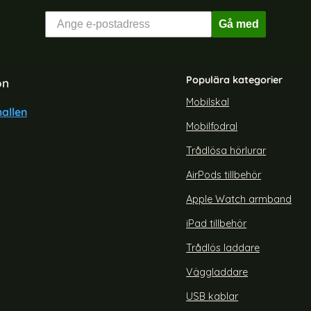
Gå med
Populära kategorier
on
Mobilskal
allen
Mobilfodral
laxy S24 Ultra Fodral Crazy
ENKAY Galaxy S26 Ultra 
Horse Läder Blå
Heltäckande Härdat 
Trådlösa hörlurar
Art. nr 244171
rea pris
149 kr
AirPods tillbehör
oplate Grön
ung Galaxy S24 Ultra Fodral Crazy Horse Läder Blå
Köp
ENKAY Galaxy S26 Ul
Lagervara
Tillgänglighet:
Apple Watch armband
iPad tillbehör
Trådlös laddare
Väggladdare
USB kablar