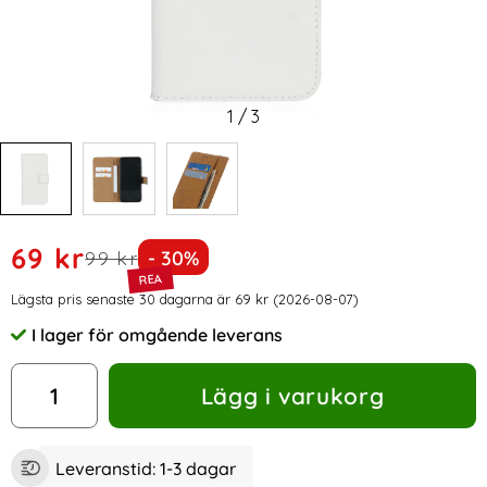
1
/
3
Handla denna produkt Huawei P Smart Fodral I Äkta Läder -
rea pris
69 kr
tidigare pris
Priset är nedsatt med
99 kr
- 30%
Prishistorik
Lägsta pris senaste 30 dagarna är 69 kr (2026-08-07)
I lager för omgående leverans
Tillgänglighet:
antal
Lägg i varukorg
Leveranstid:
1-3 dagar