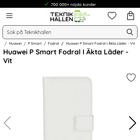
700 000+ nöjda kunder
Meny
Mina favorit
Sök
Ge
Sök på Teknikhallen
ör
Huawei
P Smart
Fodral
Huawei P Smart Fodral I Äkta Läder - Vit
Hoppa
Huawei P Smart Fodral I Äkta Läder -
över
Vit
Bilder
Mark