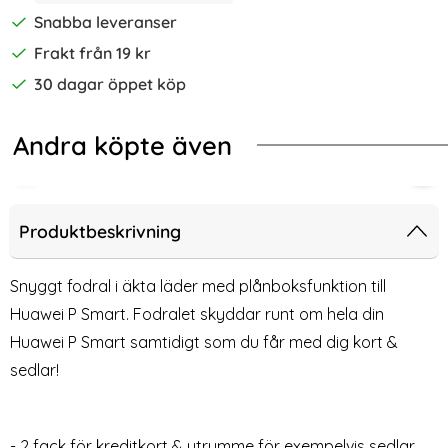
Snabba leveranser
Frakt från 19 kr
30 dagar öppet köp
Andra köpte även
-68%
-50%
l - Välj Färg! (Svart)
Protect Samsung Galaxy S26 Fodral Smart Wallet Svart
Huawei P30 Pro - Fodral I Äkta Läder 
Sams
Produktbeskrivning
Snyggt fodral i äkta läder med plånboksfunktion till
Huawei P Smart. Fodralet skyddar runt om hela din
Huawei P Smart samtidigt som du får med dig kort &
sedlar!
- 2 fack för kreditkort & utrymme för exempelvis sedlar.