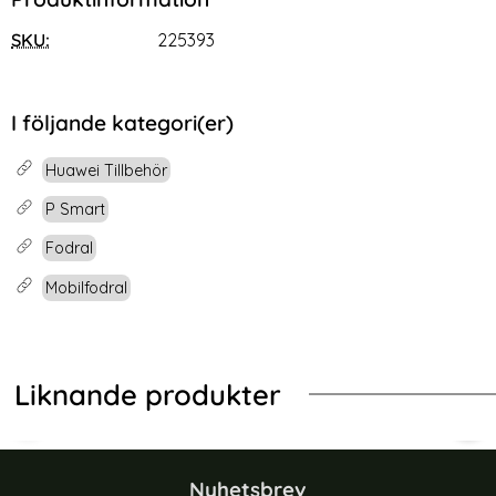
SKU:
225393
I följande kategori(er)
Huawei Tillbehör
P Smart
Fodral
Mobilfodral
Liknande produkter
-30%
-30%
 Brun
rotect Galaxy S26 Ultra Fodral Smart Wallet Svart
Huawei P Smart Fodral I Äkta Läder
Hua
Nyhetsbrev