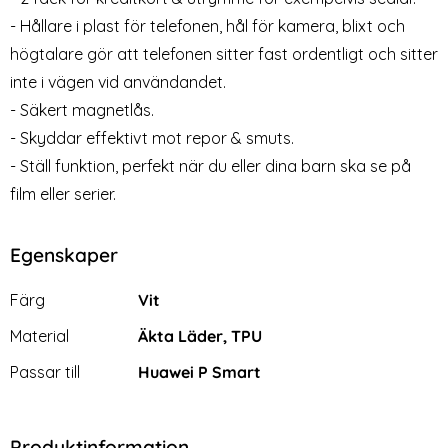
Huawei P30 Pro - Fodral I
Samsung S22 Plus Fodral I
- Hållare i plast för telefonen, hål för kamera, blixt och
Äkta Läder - Lila (Lila)
Äkta Läder - Välj Färg!
högtalare gör att telefonen sitter fast ordentligt och sitter
Art. nr 6328
Art. nr 202847
(Svart)
rea pris
rea pris
79 kr
99 kr
Välj ...
Välj ...
tidigare pris
tidigare pris
249 kr
199 kr
inte i vägen vid användandet.
odral Smart Wallet Svart
- Säkert magnetlås.
- Skyddar effektivt mot repor & smuts.
- Ställ funktion, perfekt när du eller dina barn ska se på
film eller serier.
Egenskaper
Egenskaper/attribut för denna produkt
Attribut
Värde
Färg
Vit
Material
Äkta Läder, TPU
Passar till
Huawei P Smart
Produktinformation