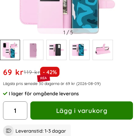
1
/
5
Handla denna produkt Huawei P40 Pro - Litchi Plånboksfodra
rea pris
69 kr
tidigare pris
Priset är nedsatt med
119 kr
- 42%
Prishistorik
Lägsta pris senaste 30 dagarna är 69 kr (2026-08-09)
I lager för omgående leverans
Tillgänglighet:
antal
Lägg i varukorg
Leveranstid:
1-3 dagar