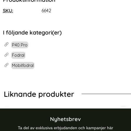
SKU:
6642
I följande kategori(er)
P40 Pro
Fodral
Mobilfodral
Liknande produkter
-47%
-47%
 Läder - Välj Färg! (Svart)
 P40 Pro - Plånboksfodral I Äkta Läder - Brun (Brun)
Huawei P40 Pro - Mandala Plånboksf
Hua
Nyhetsbrev
Ta del av exklusiva erbjudanden och kampanjer här