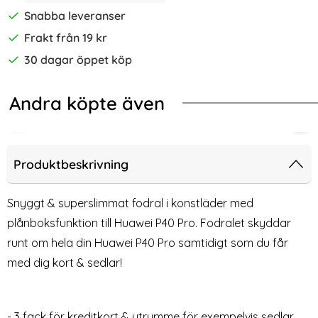
Snabba leveranser
Frakt från 19 kr
30 dagar öppet köp
Andra köpte även
-68%
-50%
sa (Rosa)
 P40 Pro - Plånboksfodral - Svart
Huawei P40 Pro - Plånboksfodral - Lj
Huaw
Produktbeskrivning
Snyggt & superslimmat fodral i konstläder med
plånboksfunktion till Huawei P40 Pro. Fodralet skyddar
runt om hela din Huawei P40 Pro samtidigt som du får
med dig kort & sedlar!
- 3 fack för kreditkort & utrymme för exempelvis sedlar