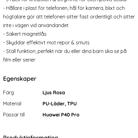
Huawei P40 Pro -
Huawei P40 Pro -
- Hållare i plast för telefonen, hål för kamera, blixt och
Plånboksfodral - Ljus Blå
Plånboksfodral - Välj Färg!
högtalare gör att telefonen sitter fast ordentligt och sitter
Art. nr 7732
Art. nr 7727
(Ljus Blå)
(Svart)
rea pris
rea pris
79 kr
124 kr
Välj ...
Välj ...
tidigare pris
tidigare pris
249 kr
249 kr
inte i vägen vid användandet
sfodral - Svart
- Säkert magnetlås
- Skyddar effektivt mot repor & smuts
- Ställ funktion, perfekt när du eller dina barn ska se på
film eller serier
Egenskaper
Egenskaper/attribut för denna produkt
Attribut
Värde
Färg
Ljus Rosa
Material
PU-Läder, TPU
Passar till
Huawei P40 Pro
Produktinformation