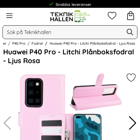
Snabba leveranser
Meny
Mina favorit
Sök
Ge
Sök på Teknikhallen
wei
P40 Pro
Fodral
Huawei P40 Pro - Litchi Plånboksfodral - Ljus Rosa
Hoppa
Huawei P40 Pro - Litchi Plånboksfodral
över
- Ljus Rosa
Bilder
Mark