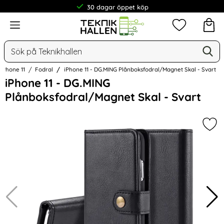
30 dagar öppet köp
Meny
Mina favorit
Sök
Ge
Sök på Teknikhallen
iPhone 11
Fodral
iPhone 11 - DG.MING Plånboksfodral/Magnet Skal - Svart
Hoppa
iPhone 11 - DG.MING
över
Plånboksfodral/Magnet Skal - Svart
Bilder
Mark