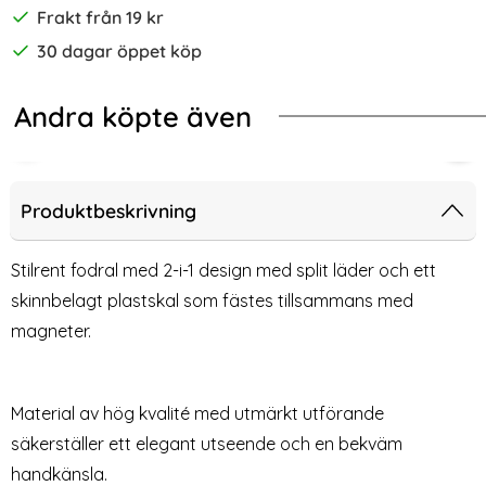
Frakt från 19 kr
30 dagar öppet köp
Andra köpte även
-70%
kydd i Härdat Glas
 11 - Plånboksfodral/Magnet Skal 2in1 - Svart
iPhone 11 - DG.MING Plånboksfodral
2-P
Produktbeskrivning
Stilrent fodral med 2-i-1 design med split läder och ett
skinnbelagt plastskal som fästes tillsammans med
magneter.
Material av hög kvalité med utmärkt utförande
säkerställer ett elegant utseende och en bekväm
iPhone 11 - DG.MING
2-Pack iPhone 11 / XR härdat
handkänsla.