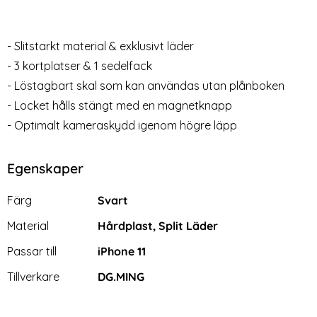
Plånboksfodral/Magnet Skal
glas
Art. nr 1133
Art. nr 1101
- Brun
rea pris
rea pris
199 kr
39 kr
tidigare pris
129 kr
et Skal 2in1 - Svart
one 11 - DG.MING Plånboksfodral/Magnet Skal - Brun
Köp
2-Pack iPhone 11 / 
Köp
Lagervara
Lagervara
- Slitstarkt material & exklusivt läder
Tillgänglighet:
Tillgänglighet:
- 3 kortplatser & 1 sedelfack
- Löstagbart skal som kan användas utan plånboken
- Locket hålls stängt med en magnetknapp
- Optimalt kameraskydd igenom högre läpp
Egenskaper
Egenskaper/attribut för denna produkt
Attribut
Värde
Färg
Svart
Material
Hårdplast, Split Läder
Passar till
iPhone 11
Tillverkare
DG.MING