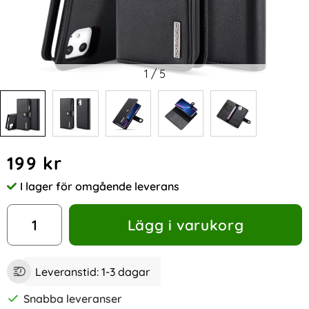
1
/
5
Handla denna produkt iPhone 11 - DG.MING Plånboksfodral/
pris
199 kr
I lager för omgående leverans
Tillgänglighet:
antal
Lägg i varukorg
Leveranstid:
1-3 dagar
Snabba leveranser