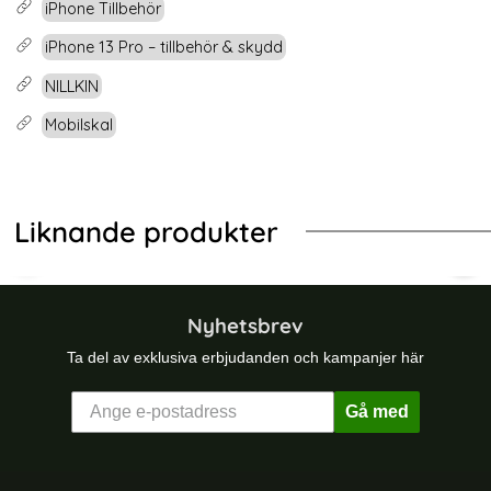
iPhone Tillbehör
iPhone 13 Pro – tillbehör & skydd
NILLKIN
Mobilskal
Liknande produkter
 Pro Blå
N iPhone 14 Pro Skal CamShield Pro Grön
NILLKIN iPhone 14 Pro Max Skal Cam
NIL
Nyhetsbrev
Ta del av exklusiva erbjudanden och kampanjer här
Gå med