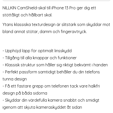
NILLKIN CamShield-skal till iPhone 13 Pro ger dig ett
stöttåligt och hållbart skal.
Ytans klassiska texturdesign är slitstark som skyddar mot
bland annat stötar, damm och fingeravtryck.
- Upphöjd läpp för optimalt linsskydd
iPhone 13 Pro Skärmskydd i
iPhone 14 / 13 / 13 Pro - 2-
- Tillgång till alla knappar och funktioner
Härdat glas - 2-PACK
PACK Skärmskydd I Härdat
Art. nr 21206
Art. nr 20497
Glas
- Klassisk struktur som håller sig riktigt bekvämt i handen
rea pris
rea pris
49 kr
69 kr
tidigare pris
299 kr
sskydd Pro+ Aluminium Blå
iPhone 13 Pro Skärmskydd i Härdat glas - 2-PACK
Köp
iPhone 14 / 13 / 13 Pro - 2-PACK
iPhone 14 / 1
Köp
- Perfekt passform samtidigt behåller du din telefons
Lagervara
Lagervara
Tillgänglighet:
Tillgänglighet:
tunna design
- Få ett fastare grepp om telefonen tack vare halkfri
design på båda sidorna
- Skyddar din värdefulla kamera snabbt och smidigt
igenom att skjuta kameraskyddet åt sidan