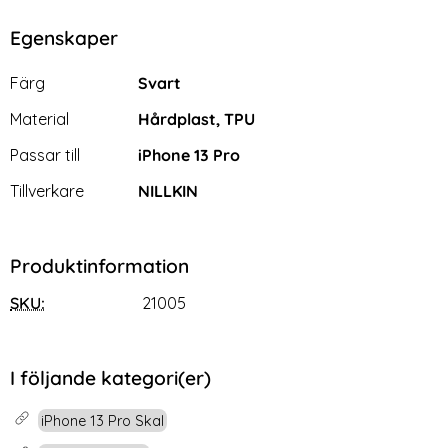
Egenskaper
Egenskaper/attribut för denna produkt
Attribut
Värde
Färg
Svart
Material
Hårdplast, TPU
Passar till
iPhone 13 Pro
Tillverkare
NILLKIN
Produktinformation
SKU:
21005
I följande kategori(er)
iPhone 13 Pro Skal