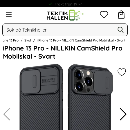
Frakt från 19 kr
Meny
Mina favorit
Sök
Ge
Sök på Teknikhallen
Phone 13 Pro
Skal
iPhone 13 Pro - NILLKIN CamShield Pro Mobilskal - Svart
Hoppa
iPhone 13 Pro - NILLKIN CamShield Pro
över
Mobilskal - Svart
Bilder
Mark