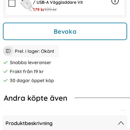
/ USB-A Väggladdare Vit
Info
mer in
rea pris
tidigare pris
179 kr
199 kr
Bevaka
Prel. i lager:
Okänt
Snabba leveranser
Frakt från 19 kr
30 dagar öppet köp
Andra köpte även
-84%
- Transparent
Phone 13 Pro / 13 Pro Max Linsskydd Pro+ Aluminium Blå
iPhone 13 Pro Skärmskydd i Härdat 
iPho
Produktbeskrivning