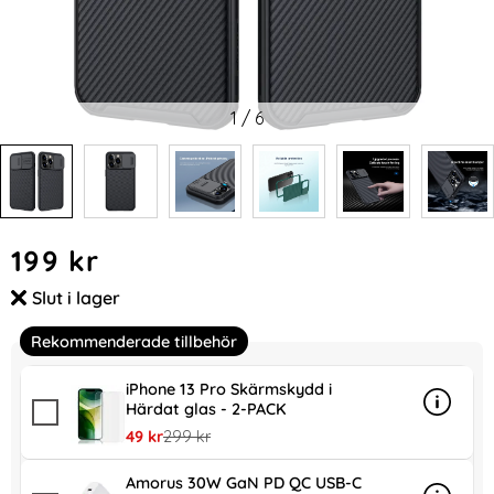
1
/
6
Handla denna produkt iPhone 13 Pro - NILLKIN CamShield Pro
pris
199 kr
Slut i lager
Tillgänglighet:
Rekommenderade tillbehör
iPhone 13 Pro Skärmskydd i
Härdat glas - 2-PACK
Info
mer inf
rea pris
tidigare pris
49 kr
299 kr
Amorus 30W GaN PD QC USB-C