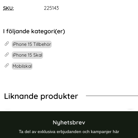
SKU:
225143
I följande kategori(er)
iPhone 15 Tillbehör
iPhone 15 Skal
Mobilskal
Liknande produkter
id Grön
Protect iPhone 16 Skal MagSafe MagSlim Matt Vit
Tech-Protect iPhone 15 Skal MagSa
Tec
Nyhetsbrev
Ta del av exklusiva erbjudanden och kampanjer här