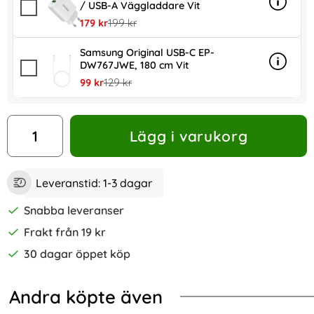
/ USB-A Väggladdare Vit
Info
mer in
rea pris
tidigare pris
179 kr
199 kr
Samsung Original USB-C EP-
DW767JWE, 180 cm Vit
Info
mer in
rea pris
tidigare pris
99 kr
129 kr
antal
Lägg i varukorg
Leveranstid:
1-3 dagar
Snabba leveranser
Frakt från 19 kr
30 dagar öppet köp
Andra köpte även