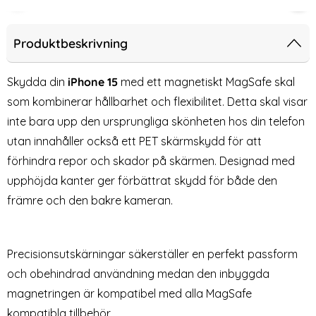
-50%
-67%
likonyta Chalk Pink
 iPhone 15 Mobilskal Silikon Pacific Blue
2-Pack iPhone 15 Heltäckande Skär
[3-
Produktbeskrivning
Skydda din
iPhone 15
med ett magnetiskt MagSafe skal
som kombinerar hållbarhet och flexibilitet. Detta skal visar
inte bara upp den ursprungliga skönheten hos din telefon
utan innahåller också ett PET skärmskydd för att
förhindra repor och skador på skärmen. Designad med
upphöjda kanter ger förbättrat skydd för både den
främre och den bakre kameran.
2-Pack iPhone 15 Heltäckande
[3-Pack] iPhone 15 Linsskydd I
Skärmskydd i Härdat Glas
Härdat Glas
Art. nr 223299
Art. nr 223070
rea pris
rea pris
99 kr
99 kr
tidigare pris
tidigare pris
199 kr
299 kr
Precisionsutskärningar säkerställer en perfekt passform
likon Pacific Blue
ck iPhone 15 Heltäckande Skärmskydd i Härdat Glas
Köp
[3-Pack] iPhone 15 Linss
Köp
Lagervara
Lagervara
Tillgänglighet:
Tillgänglighet:
och obehindrad användning medan den inbyggda
magnetringen är kompatibel med alla MagSafe
kompatibla tillbehör.