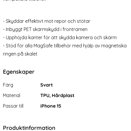
- Skyddar effektivt mot repor och stötar
- Inbyggt PET skärmskydd i frontramen
- Upphöjda kanter för att skydda kamera och skärm
- Stöd för alla MagSafe tillbehör med hjälp av magnetiska
ringen på skalet
Egenskaper
Egenskaper/attribut för denna produkt
Attribut
Värde
Färg
Svart
Material
TPU, Hårdplast
Passar till
iPhone 15
Produktinformation