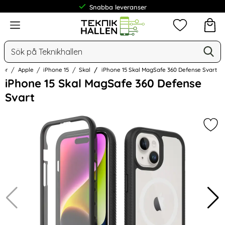
Frakt från 19 kr
Meny
Mina favorit
Sök
Ge
Sök på Teknikhallen
hör
Apple
iPhone 15
Skal
iPhone 15 Skal MagSafe 360 Defense Svart
Hoppa
iPhone 15 Skal MagSafe 360 Defense
över
Svart
Bilder
Mar