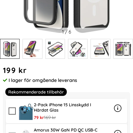
1
/
6
Handla denna produkt iPhone 15 Skal MagSafe 360 Defense
pris
199 kr
I lager för omgående leverans
Tillgänglighet:
Rekommenderade tillbehör
2-Pack iPhone 15 Linsskydd I
Härdat Glas
Info
mer inf
rea pris
tidigare pris
79 kr
169 kr
Amorus 30W GaN PD QC USB-C