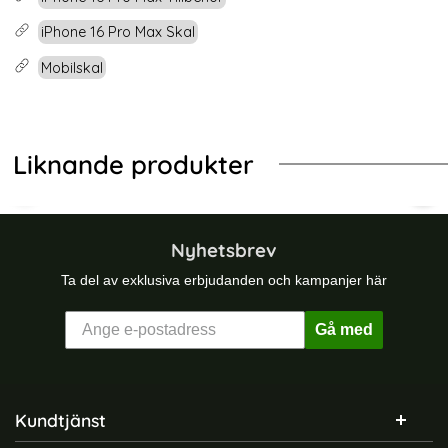
iPhone 16 Pro Max Skal
Mobilskal
Liknande produkter
-55%
e 16 Pro Fodral Rhombus Läder Roséguld
NILLKIN iPhone 16 Pro Max Skal Cam
iPh
Nyhetsbrev
Ta del av exklusiva erbjudanden och kampanjer här
Gå med
Sidfot Blandad info och länkar
Kundtjänst