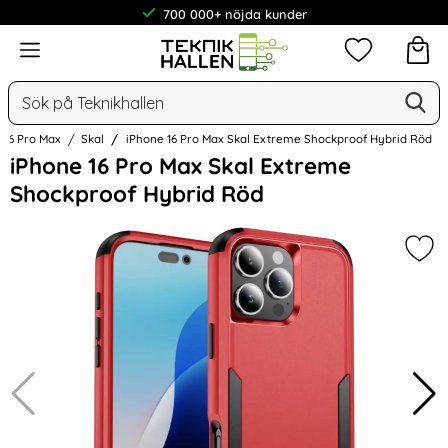
700 000+ nöjda kunder
Meny
Mina favorit
Sök
Ge
Sök på Teknikhallen
 16 Pro Max
Skal
iPhone 16 Pro Max Skal Extreme Shockproof Hybrid Röd
Hoppa
iPhone 16 Pro Max Skal Extreme
över
Shockproof Hybrid Röd
Bilder
Mar