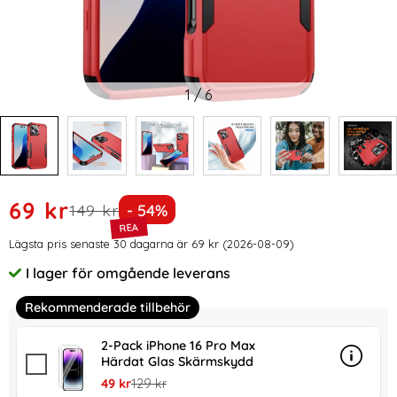
1
/
6
Handla denna produkt iPhone 16 Pro Max Skal Extreme Sho
rea pris
69 kr
tidigare pris
Priset är nedsatt med
149 kr
- 54%
Prishistorik
Lägsta pris senaste 30 dagarna är 69 kr (2026-08-09)
I lager för omgående leverans
Tillgänglighet:
Rekommenderade tillbehör
2-Pack iPhone 16 Pro Max
Härdat Glas Skärmskydd
Info
mer in
rea pris
tidigare pris
49 kr
129 kr