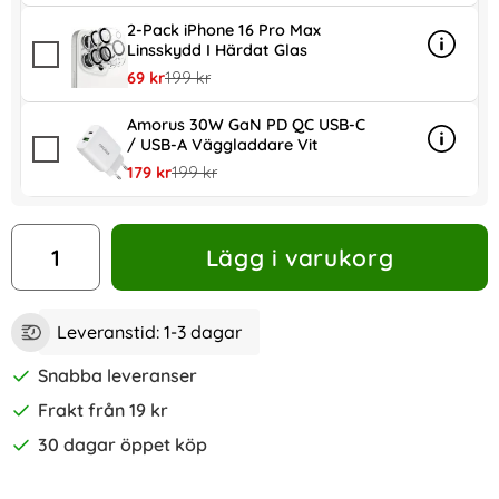
2-Pack iPhone 16 Pro Max
Linsskydd I Härdat Glas
Info
mer inf
rea pris
tidigare pris
69 kr
199 kr
Amorus 30W GaN PD QC USB-C
/ USB-A Väggladdare Vit
Info
mer in
rea pris
tidigare pris
179 kr
199 kr
antal
Lägg i varukorg
Leveranstid:
1-3 dagar
Snabba leveranser
Frakt från 19 kr
30 dagar öppet köp