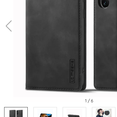
1
/
6