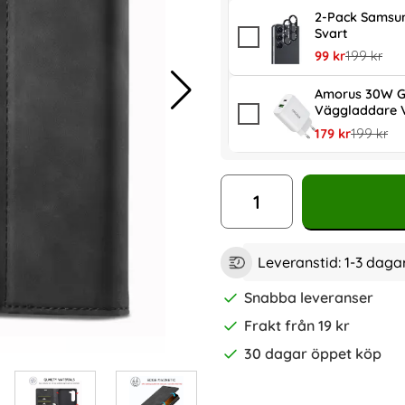
2-Pack Samsun
Svart
rea pris
tidigare pr
99 kr
199 kr
Amorus 30W G
Väggladdare V
rea pris
tidigare p
179 kr
199 kr
antal
Leveranstid:
1-3 daga
Snabba leveranser
Frakt från 19 kr
30 dagar öppet köp