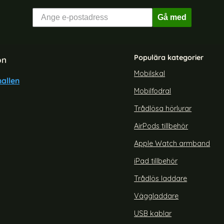
Gå med
Populära kategorier
on
Mobilskal
allen
Mobilfodral
amsung Galaxy S26 Ultra Skal
KHAZNEH Samsung Galaxy S26
bar Korthållare (Röd)
Color Blå
Trådlösa hörlurar
Art. nr 244237
rea pris
189 kr
AirPods tillbehör
er Svart
Samsung Galaxy S26 Ultra Skal Avtagbar Korthållare (R
Köp
KHAZNEH Samsung
Snart slutsåld!
Apple Watch armband
iPad tillbehör
Trådlös laddare
Väggladdare
USB kablar