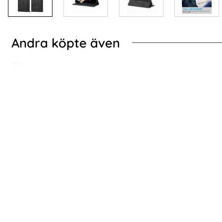
Andra köpte även
-50%
-76%
ung Galaxy S24 Fodral Litchi Läder Svart
2-Pack Samsung S24 
2-Pack Samsung S24 Linsskydd I Härdat Glas
2-PACK 
- Svart
Skär
Art. nr 227668
Art. nr 227622