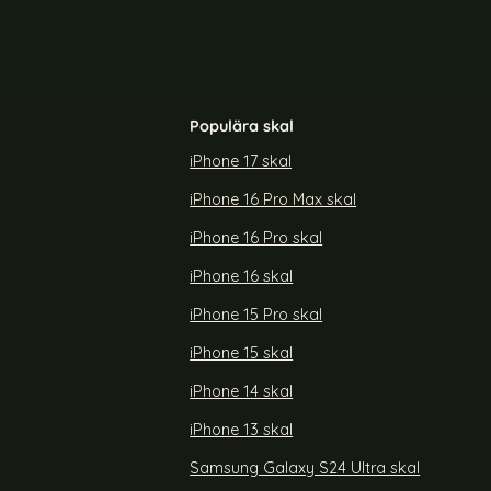
Populära skal
iPhone 17 skal
iPhone 16 Pro Max skal
 Fodral Dual
GKK Samsung Galaxy S26 Ultra Skal Hybrid
Lila
iPhone 16 Pro skal
Art. nr 244116
rea pris
189 kr
iPhone 16 skal
öd)
 Galaxy S26 Fodral Dual Color Blå
Köp
GKK Samsung Galaxy S26 Ultr
Köp
Snart slutsåld!
iPhone 15 Pro skal
iPhone 15 skal
iPhone 14 skal
iPhone 13 skal
Samsung Galaxy S24 Ultra skal