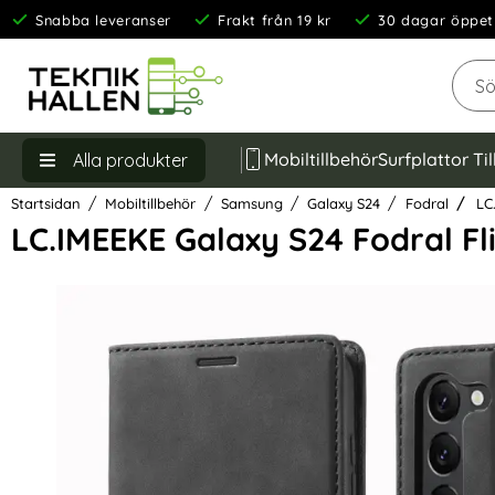
Snabba leveranser
Frakt från 19 kr
30 dagar öppet
Sök
Mobiltillbehör
Surfplattor Ti
Alla produkter
Startsidan
Mobiltillbehör
Samsung
Galaxy S24
Fodral
LC.
LC.IMEEKE Galaxy S24 Fodral Fl
Hoppa
över
Bilder