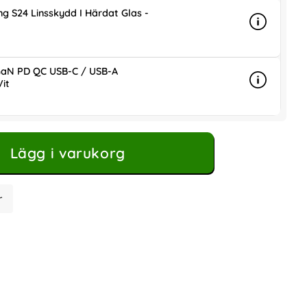
g S24 Linsskydd I Härdat Glas -
Info
mer info 
is
aN PD QC USB-C / USB-A
it
Info
mer info
ris
Lägg i varukorg
r