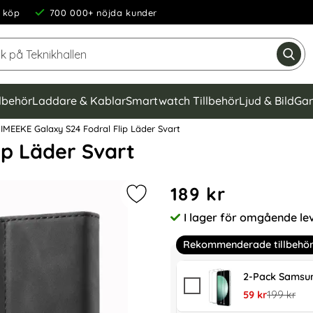
 köp
700 000+ nöjda kunder
Sök på Teknikhallen
Gen
llbehör
Laddare & Kablar
Smartwatch Tillbehör
Ljud & Bild
Gam
IMEEKE Galaxy S24 Fodral Flip Läder Svart
ip Läder Svart
Handla denna produkt LC.IM
pris
189 kr
Markera lC.IMEEKE Galaxy S24 Fodra
I lager för omgående le
Tillgänglighet:
Rekommenderade tillbehö
2-Pack Samsun
rea pris
tidigare pr
59 kr
199 kr