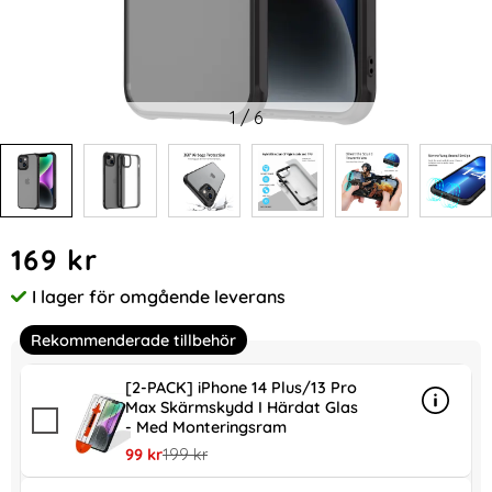
1
/
6
Handla denna produkt LEEU DESIGN iPhone 14 Plus Skal AirB
pris
169 kr
I lager för omgående leverans
Tillgänglighet:
Rekommenderade tillbehör
[2-PACK] iPhone 14 Plus/13 Pro
Max Skärmskydd I Härdat Glas
Info
mer in
- Med Monteringsram
rea pris
tidigare pris
99 kr
199 kr