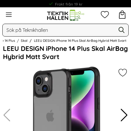
Frakt från 19 kr
Meny
Mina favorit
Sök
Ge
Sök på Teknikhallen
ne 14 Plus
Skal
LEEU DESIGN iPhone 14 Plus Skal AirBag Hybrid Matt Svart
Hoppa
LEEU DESIGN iPhone 14 Plus Skal AirBag
över
Hybrid Matt Svart
Bilder
Mark