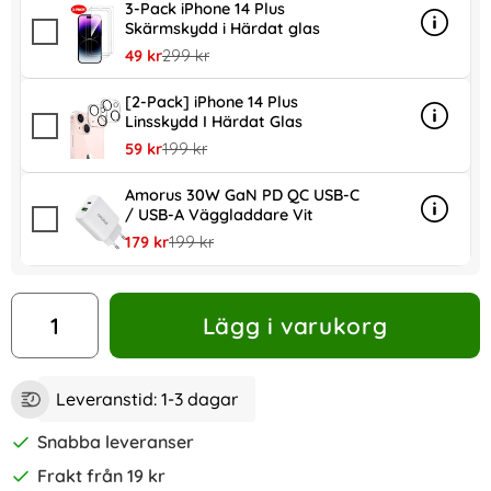
3-Pack iPhone 14 Plus
Skärmskydd i Härdat glas
Info
mer inf
rea pris
tidigare pris
49 kr
299 kr
[2-Pack] iPhone 14 Plus
Linsskydd I Härdat Glas
Info
mer inf
rea pris
tidigare pris
59 kr
199 kr
Amorus 30W GaN PD QC USB-C
/ USB-A Väggladdare Vit
Info
mer in
rea pris
tidigare pris
179 kr
199 kr
antal
Lägg i varukorg
Leveranstid:
1-3 dagar
Snabba leveranser
Frakt från 19 kr