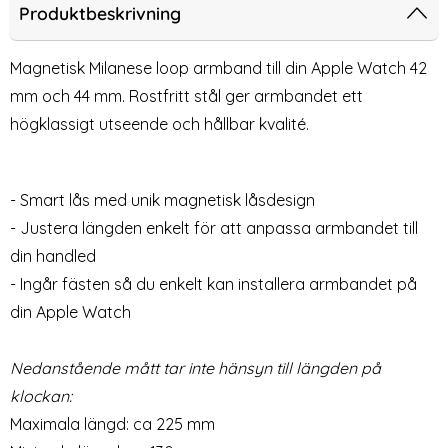
larmband Apple Watch 42/44/45/46/49 mm Svart
Milanese Loop Metall Armband App
Sil
Produktbeskrivning
Magnetisk Milanese loop armband till din Apple Watch 42
mm och 44 mm. Rostfritt stål ger armbandet ett
högklassigt utseende och hållbar kvalité.
- Smart lås med unik magnetisk låsdesign
- Justera längden enkelt för att anpassa armbandet till
Milanese Loop Metall
Silikon Armband Apple Watch
din handled
Armband Apple Watch
42/44/45/46/49 mm (S/M)
- Ingår fästen så du enkelt kan installera armbandet på
Art. nr 6925
Art. nr 12953
42/44/45/46/49 mm Guld
Ljus Rosa
rea pris
rea pris
199 kr
169 kr
tidigare pris
tidigare pris
299 kr
199 kr
din Apple Watch
44/45/46/49 mm Svart
oop Metall Armband Apple Watch 42/44/45/46/49 mm G
Silikon Armband Apple Watch 42/44
Köp
Milanese Lo
Köp
Lagervara
Lagervara
Tillgänglighet:
Tillgänglighet:
Nedanstående mått tar inte hänsyn till längden på
klockan:
Maximala längd: ca 225 mm