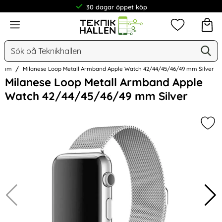
30 dagar öppet köp
Meny
Mina favorit
Sök
Ge
Sök på Teknikhallen
4 mm
Milanese Loop Metall Armband Apple Watch 42/44/45/46/49 mm Silver
Hoppa
Milanese Loop Metall Armband Apple
över
Watch 42/44/45/46/49 mm Silver
Bilder
Mar