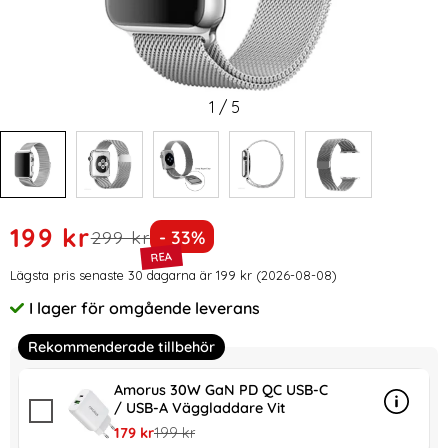
1
/
5
Handla denna produkt Milanese Loop Metall Armband Appl
rea pris
199 kr
tidigare pris
Priset är nedsatt med
299 kr
- 33%
Prishistorik
Lägsta pris senaste 30 dagarna är 199 kr (2026-08-08)
I lager för omgående leverans
Tillgänglighet:
Rekommenderade tillbehör
Amorus 30W GaN PD QC USB-C
/ USB-A Väggladdare Vit
Info
mer in
rea pris
tidigare pris
179 kr
199 kr