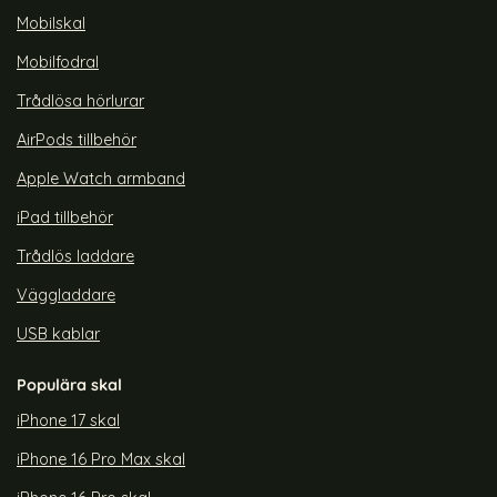
um)
rmband MilaneseBand (Starlight)
oop Metall Armband Apple Watch 42/44/45/46/49 mm 
Milanese Loop Metall Armband Apple 
Köp
Milanese
Köp
Lagervara
Lagervara
Mobilskal
Tillgänglighet:
Tillgänglighet:
Mobilfodral
Trådlösa hörlurar
AirPods tillbehör
Apple Watch armband
iPad tillbehör
Trådlös laddare
Väggladdare
USB kablar
Populära skal
iPhone 17 skal
iPhone 16 Pro Max skal