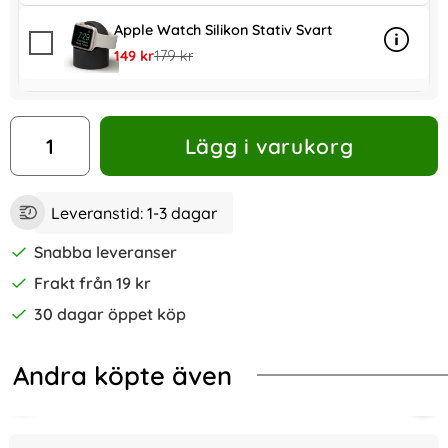
Apple Watch Silikon Stativ Svart
Info
mer inf
rea pris
tidigare pris
149 kr
179 kr
antal
Lägg i varukorg
Leveranstid:
1-3 dagar
Snabba leveranser
Frakt från 19 kr
30 dagar öppet köp
Andra köpte även
-33%
-15%