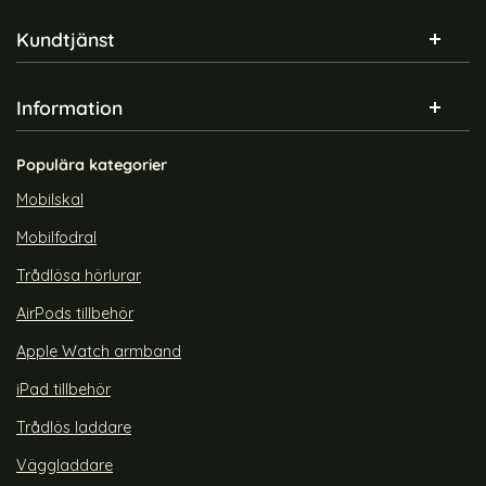
Sidfot Blandad info och länkar
Kundtjänst
Information
Populära kategorier
Mobilskal
Mobilfodral
Trådlösa hörlurar
AirPods tillbehör
Apple Watch armband
iPad tillbehör
Trådlös laddare
Väggladdare