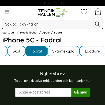
Frakt från 19 kr
Meny
Mina favorit
Sök
Ge
Sök på Teknikhallen
Startsidan
Mobiltillbehör
Apple
Fodral
iPhone 5C - Fodral
Underkategorier
Hoppa
la
till
Skal
Fodral
Skärmskydd
Laddare
e 5C
produkter
Nyhetsbrev
Ta del av exklusiva erbjudanden och kampanjer här
Gå med