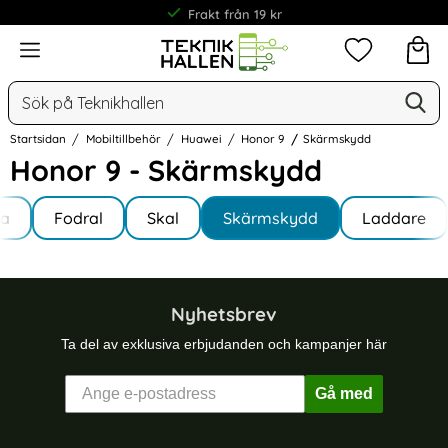
Frakt från 19 kr
Meny
Mina favorit
Sök
Ge
Sök på Teknikhallen
Startsidan
Mobiltillbehör
Huawei
Honor 9
Skärmskydd
Honor 9 - Skärmskydd
Underkategorier
Hoppa
la
till
Fodral
Skal
Skärmskydd
Laddare
 9
produkter
Nyhetsbrev
Ta del av exklusiva erbjudanden och kampanjer här
Gå med