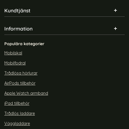
Sidfot Blandad info och länkar
Kundtjänst
Information
Populära kategorier
Mobilskal
Mobilfodral
Trådlösa hörlurar
AirPods tillbehör
Apple Watch armband
iPad tillbehör
Trådlös laddare
Väggladdare