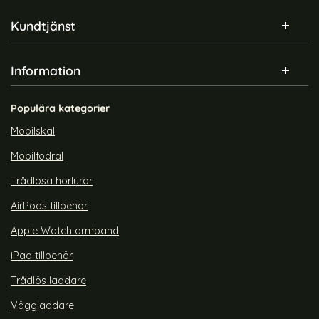
Sidfot Blandad info och länkar
Kundtjänst
Information
Populära kategorier
Mobilskal
Mobilfodral
Trådlösa hörlurar
AirPods tillbehör
Apple Watch armband
iPad tillbehör
Trådlös laddare
Väggladdare