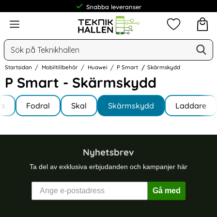
Snabba leveranser
Meny
Mina favorit
Sök
Ge
Sök på Teknikhallen
Startsidan
Mobiltillbehör
Huawei
P Smart
Skärmskydd
P Smart - Skärmskydd
Underkategorier
Hoppa
la
till
Fodral
Skal
Skärmskydd
Laddare
rt
produkter
Nyhetsbrev
Ta del av exklusiva erbjudanden och kampanjer här
Gå med