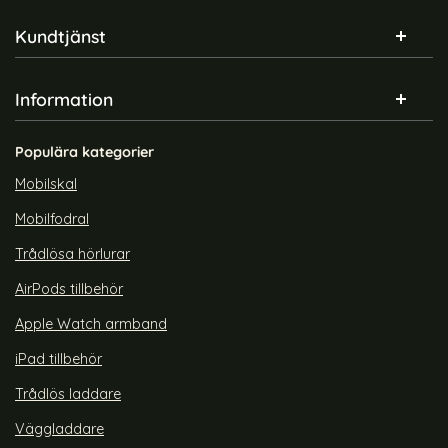
Sidfot Blandad info och länkar
Kundtjänst
Information
Populära kategorier
Mobilskal
Mobilfodral
Trådlösa hörlurar
AirPods tillbehör
Apple Watch armband
iPad tillbehör
Trådlös laddare
Väggladdare