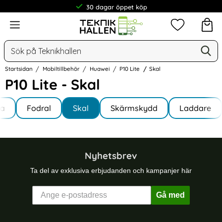
30 dagar öppet köp
Meny
Mina favorit
Sök
Ge
Sök på Teknikhallen
Startsidan
Mobiltillbehör
Huawei
P10 Lite
Skal
P10 Lite - Skal
Underkategorier
Hoppa
la
till
Fodral
Skal
Skärmskydd
Laddare
te
produkter
Nyhetsbrev
Ta del av exklusiva erbjudanden och kampanjer här
Gå med