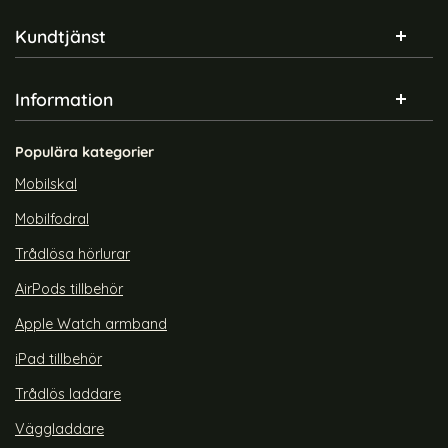
Sidfot Blandad info och länkar
Kundtjänst
Information
Populära kategorier
Mobilskal
Mobilfodral
Trådlösa hörlurar
AirPods tillbehör
Apple Watch armband
iPad tillbehör
Trådlös laddare
Väggladdare