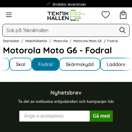
Snabba leveranser
Meny
Mina favorit
Sök
Ge
Sök på Teknikhallen
Startsidan
Mobiltillbehör
Motorola
Motorola Moto G6
Fodral
Motorola Moto G6 - Fodral
Underkategorier
Hoppa
la
till
Skal
Fodral
Skärmskydd
Laddare
ola Moto G6
produkter
Nyhetsbrev
Ta del av exklusiva erbjudanden och kampanjer här
Gå med