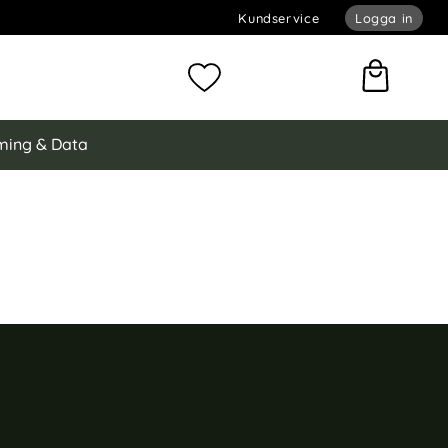
Kundservice
Logga in
omför sökning
Mina favoriter
ing & Data