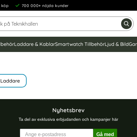
 köp
700 000+ nöjda kunder
Sök på Teknikhallen
Gen
llbehör
Laddare & Kablar
Smartwatch Tillbehör
Ljud & Bild
Gam
Laddare
Nyhetsbrev
Ta del av exklusiva erbjudanden och kampanjer här
Gå med