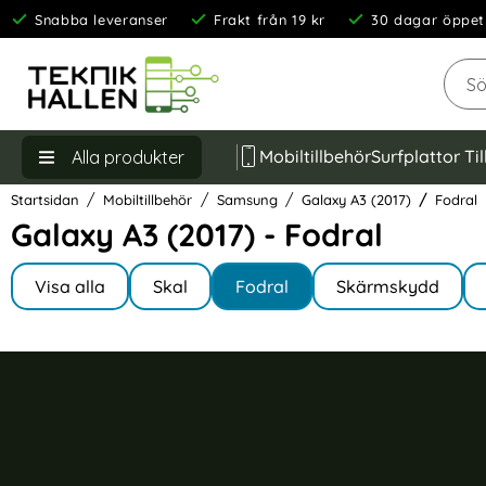
Snabba leveranser
Frakt från 19 kr
30 dagar öppet
Sök
Mobiltillbehör
Surfplattor Ti
Alla produkter
Startsidan
Mobiltillbehör
Samsung
Galaxy A3 (2017)
Fodral
Galaxy A3 (2017) - Fodral
Underkategorier
Hoppa
till
Visa alla
Skal
Fodral
Skärmskydd
I Galaxy A3 (2017)
produkter