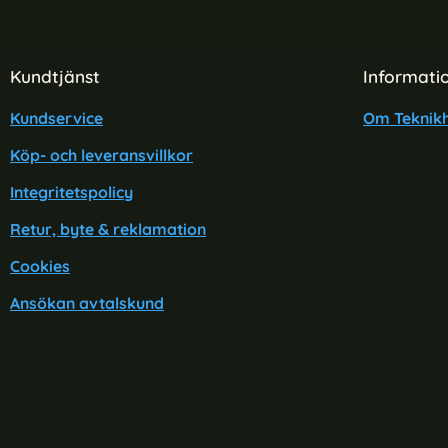
Sidfot Blandad info och länkar
Kundtjänst
Informati
Kundservice
Om Teknikh
Köp- och leveransvillkor
Integritetspolicy
Retur, byte & reklamation
Cookies
Ansökan avtalskund