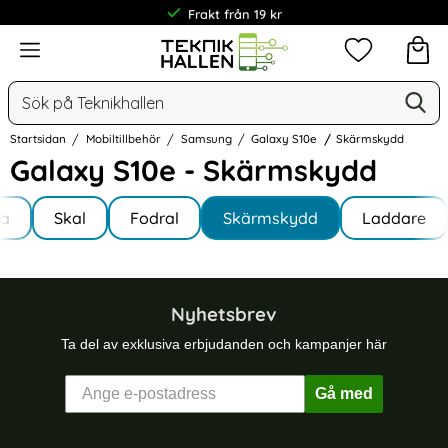
Frakt från 19 kr
Meny
Mina favorit
Sök
Ge
Sök på Teknikhallen
Startsidan
Mobiltillbehör
Samsung
Galaxy S10e
Skärmskydd
Galaxy S10e - Skärmskydd
Underkategorier
Hoppa
la
till
Skal
Fodral
Skärmskydd
Laddare
y S10e
produkter
Nyhetsbrev
Ta del av exklusiva erbjudanden och kampanjer här
Gå med