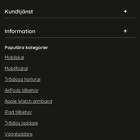
Sidfot Blandad info och länkar
Kundtjänst
Information
Populära kategorier
Mobilskal
Mobilfodral
Trådlösa hörlurar
AirPods tillbehör
Apple Watch armband
iPad tillbehör
Trådlös laddare
Väggladdare