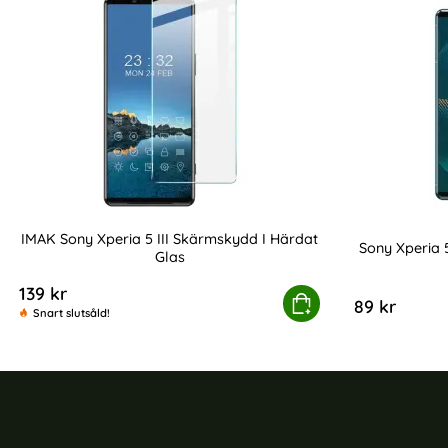
IMAK Sony Xperia 5 III Skärmskydd I Härdat
Sony Xperia 
Glas
Art. nr 200393
Art. nr 20039
139 kr
IMAK Sony Xperia 5 III Skärmskydd I Härda
Köp
89 kr
Snart slutsåld!