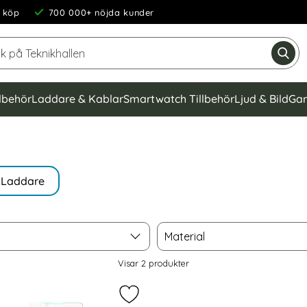
 köp
700 000+ nöjda kunder
Sök på Teknikhallen
Gen
llbehör
Laddare & Kablar
Smartwatch Tillbehör
Ljud & Bild
Gam
Laddare
Material
Material
Visar
2
produkter
peria 5 III Skärmskydd I Härdat Glas som favorit
Markera sony Xperia 5 III Skärmsky