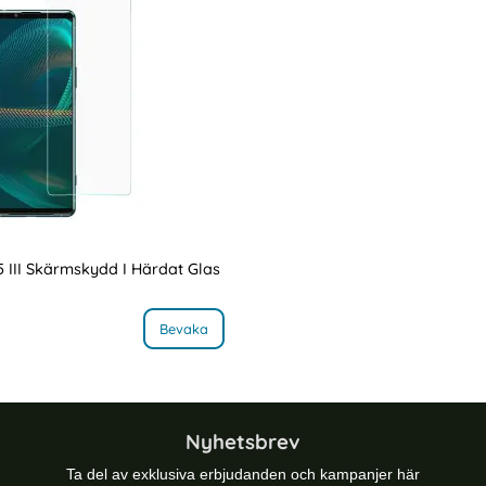
5 III Skärmskydd I Härdat Glas
0
t Glas
, Sony Xperia 5 III Skärmskydd I Härdat Glas
Bevaka
Nyhetsbrev
Ta del av exklusiva erbjudanden och kampanjer här