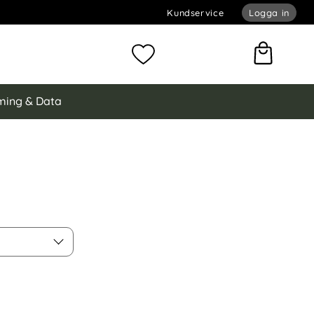
Kundservice
Logga in
omför sökning
Mina favoriter
ing & Data
dd I Härdat Glas som favorit