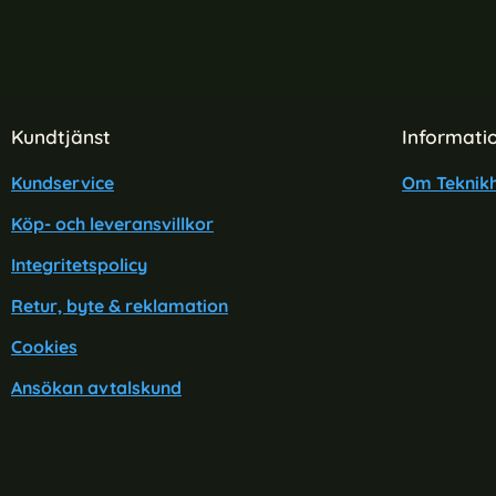
Sidfot Blandad info och länkar
Kundtjänst
Informati
Kundservice
Om Teknikh
Köp- och leveransvillkor
Integritetspolicy
Retur, byte & reklamation
Cookies
Ansökan avtalskund