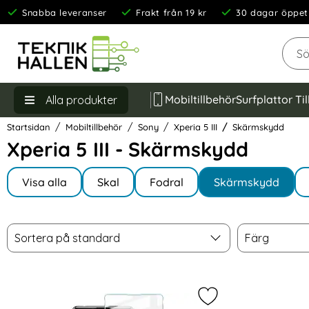
Snabba leveranser
Frakt från 19 kr
30 dagar öppet
Sök
Mobiltillbehör
Surfplattor Ti
Alla produkter
Startsidan
Mobiltillbehör
Sony
Xperia 5 III
Skärmskydd
Xperia 5 III - Skärmskydd
Underkategorier
Hoppa
till
Visa alla
Skal
Fodral
Skärmskydd
I Xperia 5 III
produkter
Filtrera & sortera
Sortera
Färg
Hoppa
Sortera på standard
Färg
över
filtersektionen
produktlista
Markera iMAK Sony X