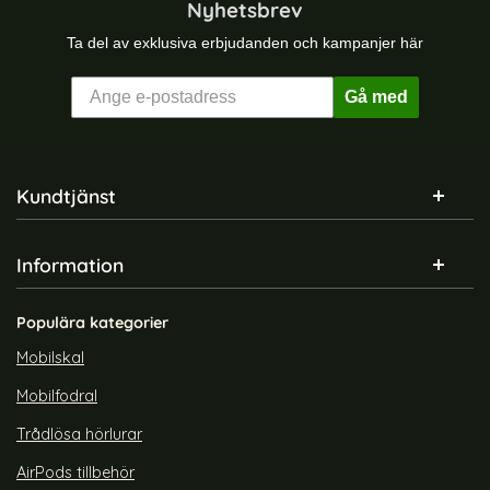
Nyhetsbrev
Ta del av exklusiva erbjudanden och kampanjer här
Gå med
Sidfot Blandad info och länkar
Kundtjänst
Information
Populära kategorier
Mobilskal
Mobilfodral
Trådlösa hörlurar
AirPods tillbehör