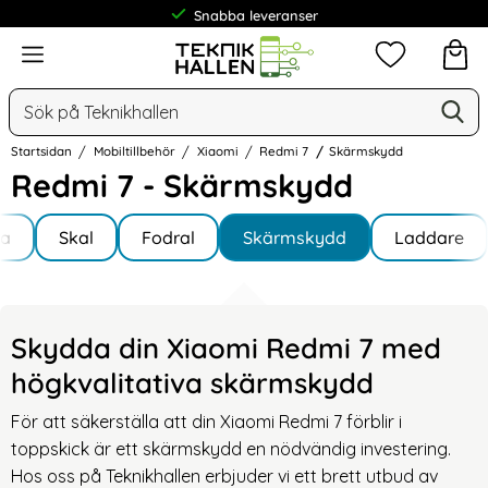
Snabba leveranser
Frakt från 19 kr
Meny
Mina favorit
Sök
Ge
Sök på Teknikhallen
Startsidan
Mobiltillbehör
Xiaomi
Redmi 7
Skärmskydd
Redmi 7 - Skärmskydd
Underkategorier
Hoppa
la
till
Skal
Fodral
Skärmskydd
Laddare
 7
produkter
Skydda din Xiaomi Redmi 7 med
högkvalitativa skärmskydd
För att säkerställa att din Xiaomi Redmi 7 förblir i
toppskick är ett skärmskydd en nödvändig investering.
Hos oss på Teknikhallen erbjuder vi ett brett utbud av