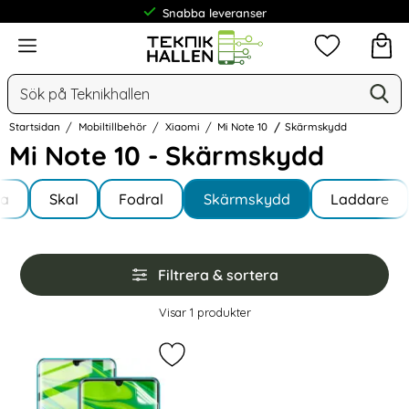
Snabba leveranser
Meny
Mina favorit
Sök
Ge
Sök på Teknikhallen
Startsidan
Mobiltillbehör
Xiaomi
Mi Note 10
Skärmskydd
Mi Note 10 - Skärmskydd
Underkategorier
Hoppa
la
till
Skal
Fodral
Skärmskydd
Laddare
te 10
produkter
Hoppa
Filtrera & sortera
över
filtersektionen
Filtrera & sortera
Visar
1
produkter
produktlista
Markera xiaomi Mi Note 10 / Note 