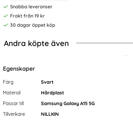
Snabba leveranser
Frakt från 19 kr
30 dagar öppet köp
Andra köpte även
-75%
-25%
Tryck Isbjörn
ng Galaxy A15 5G Skal TPU Med Tryck Dream Catcher
Samsung Galaxy A15 Transparent T
NIL
Egenskaper
Egenskaper/attribut för denna produkt
Attribut
Värde
Färg
Svart
Material
Hårdplast
Passar till
Samsung Galaxy A15 5G
Tillverkare
NILLKIN