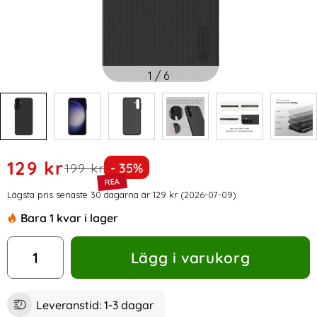
1
/
6
Handla denna produkt NILLKIN Galaxy A15 5G Skal Frosted S
rea pris
129 kr
tidigare pris
Priset är nedsatt med
199 kr
- 35%
Prishistorik
Lägsta pris senaste 30 dagarna är 129 kr (2026-07-09)
Bara 1 kvar i lager
antal
Lägg i varukorg
Leveranstid:
1-3 dagar