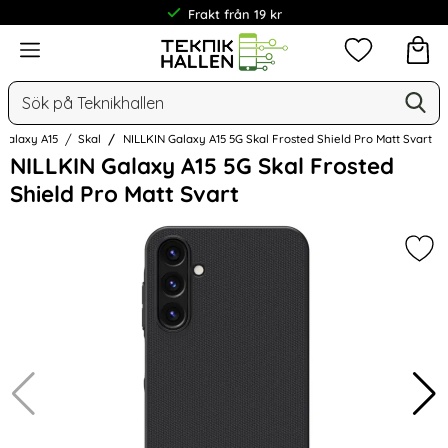
Frakt från 19 kr
Meny
Mina favorit
Sök
Ge
Sök på Teknikhallen
Galaxy A15
Skal
NILLKIN Galaxy A15 5G Skal Frosted Shield Pro Matt Svart
Hoppa
NILLKIN Galaxy A15 5G Skal Frosted
över
Shield Pro Matt Svart
Bilder
Mark