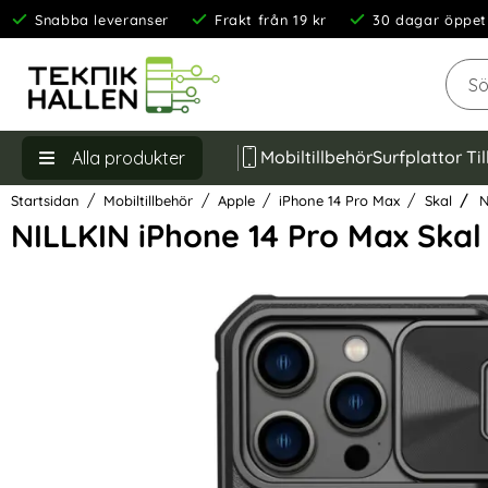
Snabba leveranser
Frakt från 19 kr
30 dagar öppet
Sök
Mobiltillbehör
Surfplattor Ti
Alla produkter
Startsidan
Mobiltillbehör
Apple
iPhone 14 Pro Max
Skal
N
NILLKIN iPhone 14 Pro Max Ska
Hoppa
över
Bilder