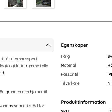
-33%
Pro Max Skärmskydd i Härdat glas
2-Pack iPhone 14 Pro Max Skärmsky
Egenskaper
Egenskaper/attribut för d
Attribut
Värde
Färg
Sv
rt för utomhussport.
Material
Hå
lagtåligt luftutrymme i alla
dd.
Passar till
iP
Tillverkare
NI
 grunden och hjälper till
Produktinformation
one 14 Pro Max Skärmskydd i
iPhone 14 Pro Max 2-PACK
nvändas som ett stöd för
Härdat glas
Härdat Glas Priva
SKU:
2
Art. nr 237421