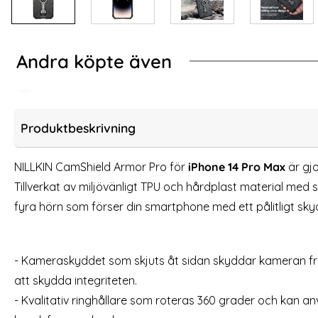
Andra köpte även
-84%
-62%
ne 13 Pro Skärmskydd i Härdat glas - 2-PACK
[3-PACK] iPhone 14 
Produktbeskrivning
NILLKIN CamShield Armor Pro för
iPhone 14 Pro Max
är gjo
Tillverkat av miljövänligt TPU och hårdplast material med s
fyra hörn som förser din smartphone med ett pålitligt sky
- Kameraskyddet som skjuts åt sidan skyddar kameran från
att skydda integriteten.
[3-PACK] iPhone 14 Pro Max Skärmskydd i
2-Pack iPh
- Kvalitativ ringhållare som roteras 360 grader och kan a
Härdat glas
Art. nr 211476
Art. nr 231353