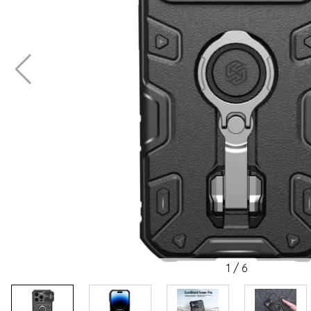
1
/
6