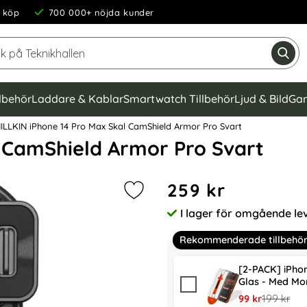
 köp
700 000+ nöjda kunder
Sök på Teknikhallen
Gen
llbehör
Laddare & Kablar
Smartwatch Tillbehör
Ljud & Bild
Gam
ILLKIN iPhone 14 Pro Max Skal CamShield Armor Pro Svart
l CamShield Armor Pro Svart
Handla denna produkt NILLK
pris
259 kr
Markera nILLKIN iPhone 14 Pro Max
I lager för omgående le
Tillgänglighet:
Rekommenderade tillbehö
[2-PACK] iPho
Glas - Med Mo
rea pris
tidigare pr
99 kr
199 kr