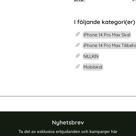
rea pris
199 kr
 pris
tidigare pris
299 kr
rdat glas
Pack iPhone 14 Pro Max Skärmskydd i Härdat glas
Köp
iPhone 14 Pro Max 
Lagervara
Tillgänglighet:
I följande kategori(er)
iPhone 14 Pro Max Skal
iPhone 14 Pro Max Tillbeh
NILLKIN
Mobilskal
ro Max Skal CamShield Armor Pro Blå
NILLKIN iPhone 14 Pro Max Skal Cam
Nyhetsbrev
Ta del av exklusiva erbjudanden och kampanjer här