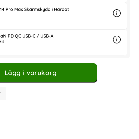
 14 Pro Max Skärmskydd i Härdat
Info
mer info 
is
aN PD QC USB-C / USB-A
it
Info
mer info
ris
Lägg i varukorg
r