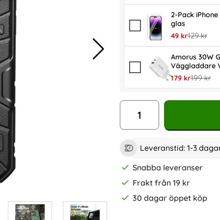
2-Pack iPhone
glas
rea pris
tidigare pr
49 kr
129 kr
Amorus 30W G
Väggladdare V
rea pris
tidigare p
179 kr
199 kr
antal
Leveranstid:
1-3 daga
Snabba leveranser
Frakt från 19 kr
30 dagar öppet köp