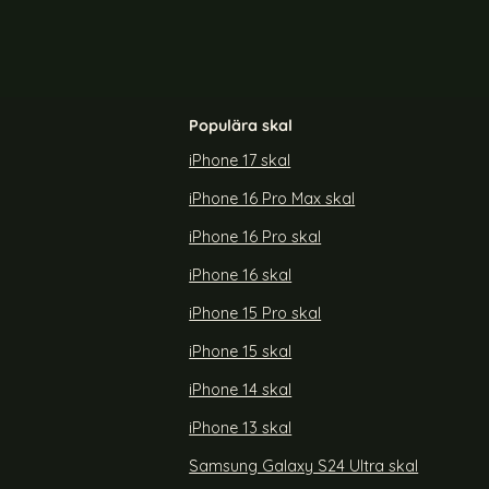
Populära skal
iPhone 17 skal
iPhone 16 Pro Max skal
kal CamShield
NILLKIN iPhone 14 Pro Max Skal CamShield
Pro Grön
iPhone 16 Pro skal
Art. nr 216520
rea pris
209 kr
iPhone 16 skal
14 Pro Max Skal CamShield Pro Blå
Köp
NILLKIN iPhone 14 Pro Max Ska
Köp
Lagervara
Tillgänglighet:
iPhone 15 Pro skal
iPhone 15 skal
iPhone 14 skal
iPhone 13 skal
Samsung Galaxy S24 Ultra skal