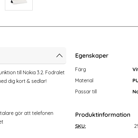
-57%
Skärmskydd i Härdat glas
Nokia 3.2 - Ultimata stöttåliga skal
Egenskaper
Egenskaper/attribut för d
Attribut
Värde
Färg
Vi
tion till Nokia 3.2. Fodralet
Material
PU
ed dig kort & sedlar!
Passar till
No
gtalare gör att telefonen
Produktinformation
et
SKU:
2
Ultimata stöttåliga skalet med
Nokia 3.2 - Ultimata stöttåli
stöd - Grön
stöd - Vit
Art. nr 2959