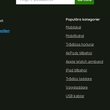
Populära kategorier
on
Mobilskal
allen
Mobilfodral
 Litchi Plånboksfodral - Rosa
Nokia 3.2 - Litchi Plånboksfod
Trådlösa hörlurar
Art. nr 2945
rea pris
69 kr
 pris
tidigare pris
129 kr
AirPods tillbehör
n
Nokia 3.2 - Litchi Plånboksfodral - Rosa
Köp
Nokia 3.2 - 
Snart slutsåld!
Apple Watch armband
iPad tillbehör
Trådlös laddare
Väggladdare
USB kablar