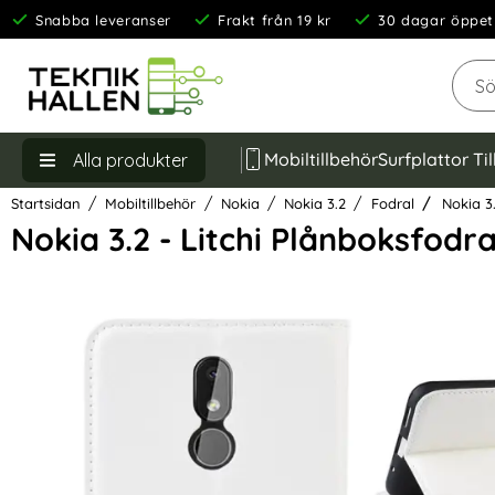
Snabba leveranser
Frakt från 19 kr
30 dagar öppet
Sök
Mobiltillbehör
Surfplattor Ti
Alla produkter
Startsidan
Mobiltillbehör
Nokia
Nokia 3.2
Fodral
Nokia 3.
Nokia 3.2 - Litchi Plånboksfodral
Hoppa
över
Bilder