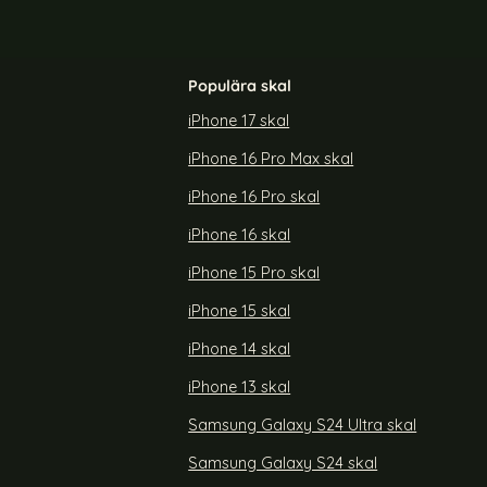
Populära skal
iPhone 17 skal
iPhone 16 Pro Max skal
ral - Ljus Rosa
Nokia 3.2 - Plånboksfodral Vintage - Svart
iPhone 16 Pro skal
Art. nr 3308
rea pris
69 kr
tidigare pris
149 kr
iPhone 16 skal
Litchi Plånboksfodral - Ljus Rosa
Köp
Nokia 3.2 - Plånboksfodra
Köp
Lagervara
Tillgänglighet:
iPhone 15 Pro skal
iPhone 15 skal
iPhone 14 skal
iPhone 13 skal
Samsung Galaxy S24 Ultra skal
Samsung Galaxy S24 skal