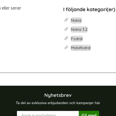
rea pris
69 kr
 pris
tidigare pris
159 kr
glas
ia 3.2 - Ultimata stöttåliga skalet med stöd - Grön
Köp
Nokia 3.2 - Ulti
 eller serier
I följande kategori(er)
Lagervara
Tillgänglighet:
Nokia
Nokia 3.2
Fodral
Mobilfodral
-47%
ånboksfodral - Brun
Nokia 3.2 - Litchi Plånboksfodral - 
Nyhetsbrev
Ta del av exklusiva erbjudanden och kampanjer här
Gå med