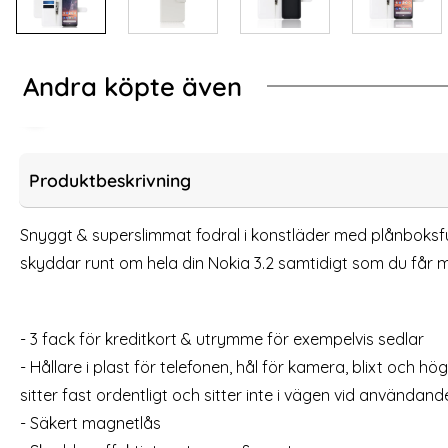
Andra köpte även
-62%
-57%
 3.2 - Litchi Plånboksfodral - Grön
Nokia 3.2 (2019) - 
Produktbeskrivning
Snyggt & superslimmat fodral i konstläder med plånboksfunk
skyddar runt om hela din Nokia 3.2 samtidigt som du får m
- 3 fack för kreditkort & utrymme för exempelvis sedlar
- Hållare i plast för telefonen, hål för kamera, blixt och hö
sitter fast ordentligt och sitter inte i vägen vid användand
Nokia 3.2 (2019) - Skärmskydd i Härdat glas
Nokia 3.2 - 
- Säkert magnetlås
Art. nr 7407
Art. nr 2963