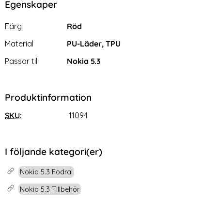
Egenskaper
Egenskaper/attribut för denna produkt
Attribut
Värde
Färg
Röd
Material
PU-Läder, TPU
Passar till
Nokia 5.3
Produktinformation
SKU:
11094
I följande kategori(er)
Nokia 5.3 Fodral
Nokia 5.3 Tillbehör