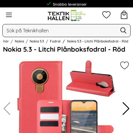
Snabba leveranser
Meny
Mina favorit
Sök
Ge
Sök på Teknikhallen
lbehör
Nokia
Nokia 5.3
Fodral
Nokia 5.3 - Litchi Plånboksfodral - Röd
Hoppa
Nokia 5.3 - Litchi Plånboksfodral - Röd
över
Bilder
Mark