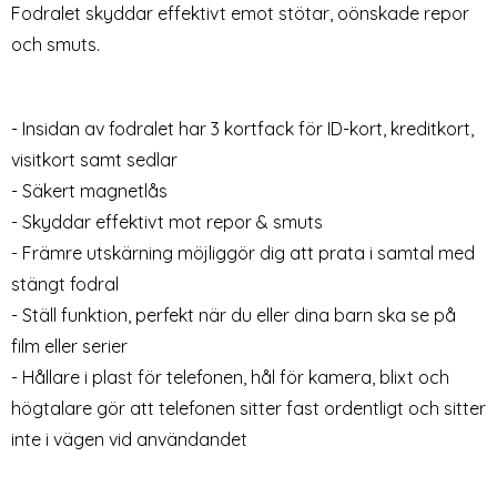
Fodralet skyddar effektivt emot stötar, oönskade repor
och smuts.
- Insidan av fodralet har 3 kortfack för ID-kort, kreditkort,
Nokia 5.3 - Plånboksfodral -
Nokia 5.3 - Litchi
visitkort samt sedlar
Röd (Röd)
Plånboksfodral - Rosa
- Säkert magnetlås
Art. nr 8596
Art. nr 11095
rea pris
49 kr
tidigare pris
129 kr
rea pris
69 kr
Välj ...
tidigare pris
129 kr
- Skyddar effektivt mot repor & smuts
Nokia 5.3 - Litchi Plån
Köp
Snart slutsåld!
- Främre utskärning möjliggör dig att prata i samtal med
stängt fodral
- Ställ funktion, perfekt när du eller dina barn ska se på
film eller serier
- Hållare i plast för telefonen, hål för kamera, blixt och
högtalare gör att telefonen sitter fast ordentligt och sitter
inte i vägen vid användandet