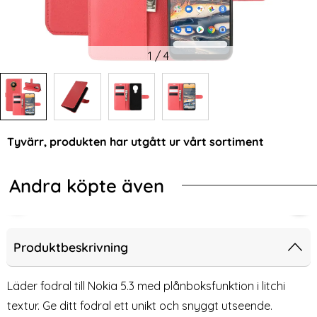
1
/
4
Tyvärr, produkten har utgått ur vårt sortiment
Andra köpte även
-47%
-62%
5.3 - Plånboksfodral - Rosa (Rosa)
Nokia 5.3 - Plånboksfodral - Röd (R
Noki
Produktbeskrivning
Läder fodral till Nokia 5.3 med plånboksfunktion i litchi
textur. Ge ditt fodral ett unikt och snyggt utseende.