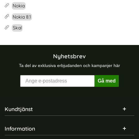
Nokia
Nokia 8.1
Skal
Nyhetsbrev
Ta del av exklusiva erbjudanden och kampanjer här
Gå med
Sidfot Blandad info och länkar
Kundtjänst
Information