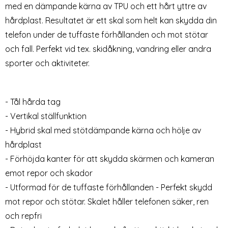
med en dämpande kärna av TPU och ett hårt yttre av
hårdplast. Resultatet är ett skal som helt kan skydda din
telefon under de tuffaste förhållanden och mot stötar
och fall. Perfekt vid tex. skidåkning, vandring eller andra
sporter och aktiviteter.
Nokia 8.1 - Ultimata stöttåliga
Nokia 8.1 - Ultimata stöttåliga
skalet med stöd - Lila
skalet med stöd - Röd
- Tål hårda tag
Art. nr 4440
Art. nr 4435
rea pris
rea pris
69 kr
59 kr
tidigare pris
tidigare pris
129 kr
89 kr
- Vertikal ställfunktion
ter Skal - Röd
kia 8.1 - Ultimata stöttåliga skalet med stöd - Lila
Köp
Nokia 8.1 - Ultimata stöttålig
Köp
N
Snart slutsåld!
Snart slutsåld!
- Hybrid skal med stötdämpande kärna och hölje av
hårdplast
- Förhöjda kanter för att skydda skärmen och kameran
emot repor och skador
- Utformad för de tuffaste förhållanden - Perfekt skydd
mot repor och stötar. Skalet håller telefonen säker, ren
och repfri