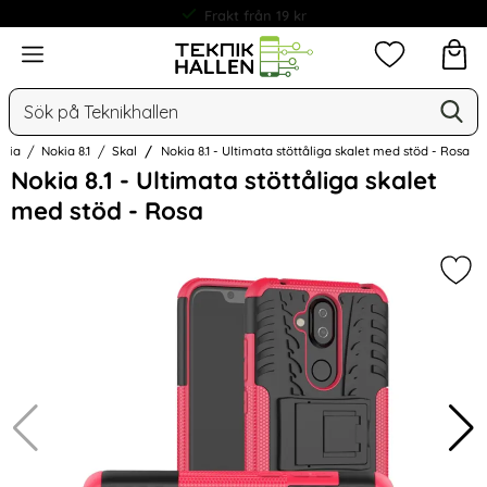
Frakt från 19 kr
Meny
Mina favorit
Sök
Ge
Sök på Teknikhallen
kia
Nokia 8.1
Skal
Nokia 8.1 - Ultimata stöttåliga skalet med stöd - Rosa
Hoppa
Nokia 8.1 - Ultimata stöttåliga skalet
över
med stöd - Rosa
Bilder
Mark