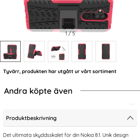
1
/
5
Tyvärr, produkten har utgått ur vårt sortiment
Andra köpte även
-47%
-34%
8.1 - Krokodil Mönster Skal - Röd
Nokia 8.1 - Ultimata stöttåliga skale
Noki
Produktbeskrivning
Det ultimata skyddsskalet för din Nokia 8.1. Unik design