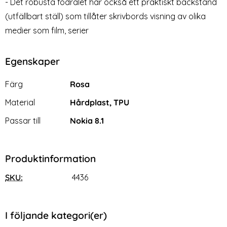
- Det robusta fodralet har också ett praktiskt backstand
(utfällbart ställ) som tillåter skrivbords visning av olika
medier som film, serier
Egenskaper
Egenskaper/attribut för denna produkt
Attribut
Värde
Färg
Rosa
Material
Hårdplast, TPU
Passar till
Nokia 8.1
Produktinformation
SKU:
4436
I följande kategori(er)