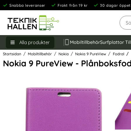
Snabba leveranser
Frakt från 19 kr
30 dagar öppet
Sök
Mobiltillbehör
Surfplattor Ti
Alla produkter
Startsidan
Mobiltillbehör
Nokia
Nokia 9 PureView
Fodral
Nokia 9 PureView - Plånboksfod
Hoppa
över
Bilder