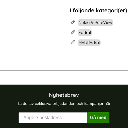
rea pris
59 kr
tidigare pris
129 kr
Välj ...
 pris
al
Nokia 7 
I följande kategori(er)
Snart slutsåld!
Nokia 9 PureView
Fodral
Mobilfodral
-54%
nboksfodral - Röd
Nokia 5.1 Plus - Plånboksfodral - Vit
Nyhetsbrev
Ta del av exklusiva erbjudanden och kampanjer här
Gå med