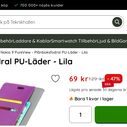
 köp
700 000+ nöjda kunder
Sök på Teknikhallen
Gen
llbehör
Laddare & Kablar
Smartwatch Tillbehör
Ljud & Bild
Gam
Nokia 9 PureView - Plånboksfodral PU-Läder - Lila
ral PU-Läder - Lila
Handla denna produkt Nokia
rea pris
69 kr
tidigare pris
Priset ä
129 kr
- 47%
Markera nokia 9 PureView - Plånbok
Prishistorik
Lägsta pris senaste 30 dagarna är
Bara 1 kvar i lager
antal