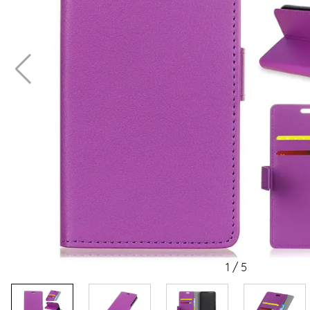
1
/
5