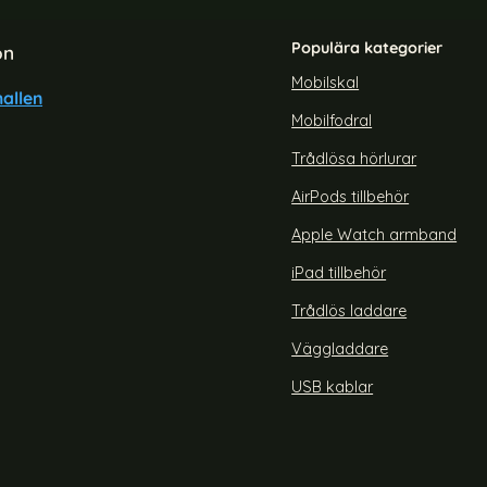
Populära kategorier
on
Mobilskal
allen
Mobilfodral
 Plus - Plånboksfodral - Vit
Nokia 3.2 - Plånboksfodra
Trådlösa hörlurar
Art. nr 2955
rea pris
69 kr
 pris
tidigare pris
149 kr
AirPods tillbehör
Nokia 5.1 Plus - Plånboksfodral - Vit
Köp
Nokia 3
Lagervara
Tillgänglighet:
Apple Watch armband
iPad tillbehör
Trådlös laddare
Väggladdare
USB kablar