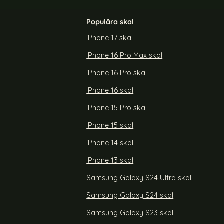
Populära skal
iPhone 17 skal
iPhone 16 Pro Max skal
l - Svart
Nokia 9 PureView - Litchi Plånboksfodral -
Vit
iPhone 16 Pro skal
Art. nr 5979
rea pris
69 kr
tidigare pris
119 kr
iPhone 16 skal
.2 - Plånboksfodral - Svart
Köp
Nokia 9 PureView - Litchi P
Köp
Lagervara
Tillgänglighet:
iPhone 15 Pro skal
iPhone 15 skal
iPhone 14 skal
iPhone 13 skal
Samsung Galaxy S24 Ultra skal
Samsung Galaxy S24 skal
Samsung Galaxy S23 skal