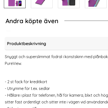
Andra köpte även
-47%
-68%
s Rosa
a 9 PureView - Plånboksfodral PU-Läder - Vit
Nokia 9 PureView - 
Produktbeskrivning
Snyggt och superslimmat fodral i konstskinn med plånboksf
PureView.
- 2 st fack för kreditkort
- Utrymme för t.ex. sedlar
- Hållare i plast för telefonen, hål för kamera, blixt och hö
Nokia 9 PureView - Transparent TPU Skal
iPhone 7/8/SE
sitter fast ordentligt och sitter inte i vägen vid användand
-
Art. nr 4038
Art. nr 8262