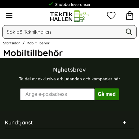
Snabba leveranser
Meny
Mina favorit
Sök
Ge
Sök på Teknikhallen
Startsidan
Mobiltillbehör
Mobiltillbehör
Hoppa
till
Nyhetsbrev
produkter
Ta del av exklusiva erbjudanden och kampanjer här
Gå med
Sidfot Blandad info och länkar
Kundtjänst