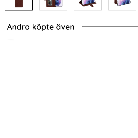
Andra köpte även
-Protect Galaxy S26 Ultra Fodral Smart Wallet Svart
Samsung Original 1
Samsung Original 15W 2A Laddare EP-
Cudy 4G Rout
TA200EWE - Vit
Art. nr 13863
Art. nr 231633