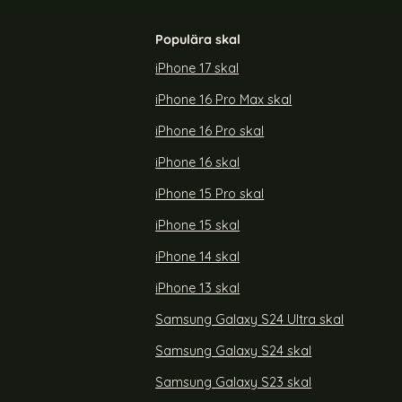
Populära skal
iPhone 17 skal
iPhone 16 Pro Max skal
i Läder Brun
iPhone 13 Pro Max Plånboksfodral Läder Blå
(Blå)
iPhone 16 Pro skal
Art. nr 205781
rea pris
129 kr
Välj ...
tidigare pris
iPhone 16 skal
259 kr
022) Fodral Litchi Läder Brun
Köp
iPhone 15 Pro skal
iPhone 15 skal
iPhone 14 skal
iPhone 13 skal
Samsung Galaxy S24 Ultra skal
Samsung Galaxy S24 skal
Samsung Galaxy S23 skal