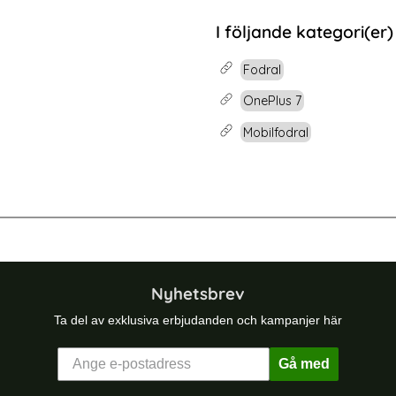
rea pris
99 kr
tidigare pris
199 kr
WE - Vit
dy 4G Router LT500 Outdoor Cat 4 AC1200 IP65 Vit
Köp
I följande kategori(er)
Fodral
OnePlus 7
Mobilfodral
 Edge Fodral Crazy Horse Läder Svart
KHAZNEH Motorola Edge 50 Neo Fo
Nyhetsbrev
Ta del av exklusiva erbjudanden och kampanjer här
Gå med