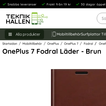
Snabba leveranser
Frakt från 19 kr
30 dagar öppet
Sök
Mobiltillbehör
Surfplattor Ti
Alla produkter
Startsidan
Mobiltillbehör
OnePlus
OnePlus 7
Fodral
OnePl
OnePlus 7 Fodral Läder - Brun
Hoppa
över
Bilder