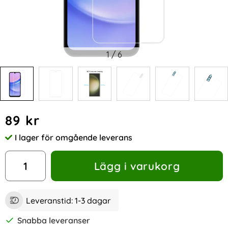
1
/
6
Handla denna produkt RURIHAI Galaxy A15 4G/5G Skärmsky
pris
89 kr
I lager för omgående leverans
Tillgänglighet:
antal
Lägg i varukorg
Leveranstid:
1-3 dagar
Snabba leveranser