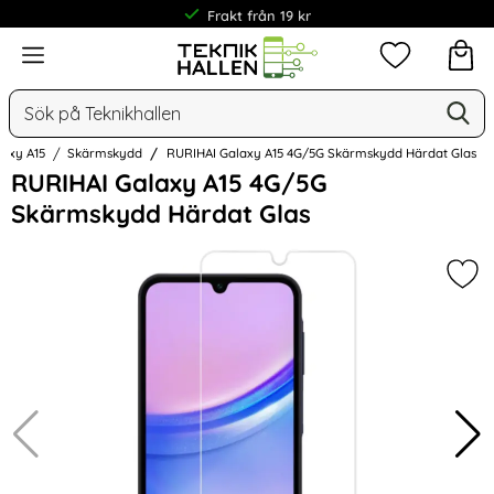
Frakt från 19 kr
Meny
Mina favorit
Sök
Ge
Sök på Teknikhallen
laxy A15
Skärmskydd
RURIHAI Galaxy A15 4G/5G Skärmskydd Härdat Glas
Hoppa
RURIHAI Galaxy A15 4G/5G
över
Skärmskydd Härdat Glas
Bilder
Mar