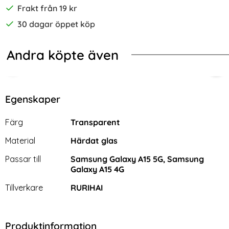
Frakt från 19 kr
30 dagar öppet köp
Andra köpte även
Läder Ljus Blå
N Galaxy A15 5G Skal Frosted Shield Pro Matt Blå
Samsung Galaxy A15 4G/5G Ultimata
Fit
Egenskaper
Egenskaper/attribut för denna produkt
Attribut
Värde
Färg
Transparent
Material
Härdat glas
Passar till
Samsung Galaxy A15 5G, Samsung
Galaxy A15 4G
Tillverkare
RURIHAI
Samsung Galaxy A15 4G/5G
Fitbit Versa 4/Sense 2
Produktinformation