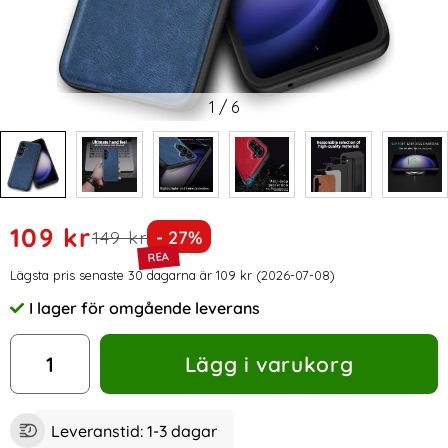
1
/
6
Handla denna produkt Samsung Galaxy A05s 4G Skal Läder
rea pris
109 kr
tidigare pris
Priset är nedsatt med
149 kr
- 27%
Prishistorik
Lägsta pris senaste 30 dagarna är 109 kr (2026-07-08)
I lager för omgående leverans
Tillgänglighet:
antal
Lägg i varukorg
Leveranstid:
1-3 dagar