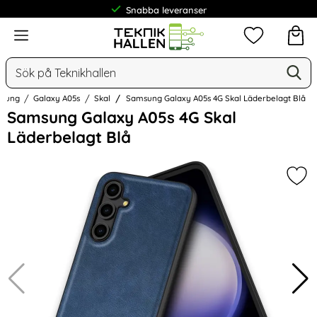
Snabba leveranser
Frakt från 19 kr
Meny
Mina favorit
Sök
Ge
Sök på Teknikhallen
sung
Galaxy A05s
Skal
Samsung Galaxy A05s 4G Skal Läderbelagt Blå
Hoppa
Samsung Galaxy A05s 4G Skal
över
Läderbelagt Blå
Bilder
Mar