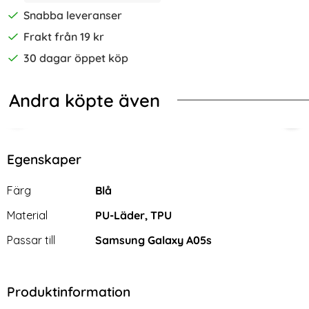
Snabba leveranser
Frakt från 19 kr
30 dagar öppet köp
Andra köpte även
elagt Brun
ng Galaxy A05s 4G Magic Shield TPU Vit
Samsung Galaxy A05s 4G Skal Läde
Sam
Egenskaper
Egenskaper/attribut för denna produkt
Attribut
Värde
Färg
Blå
Material
PU-Läder, TPU
Passar till
Samsung Galaxy A05s
Produktinformation