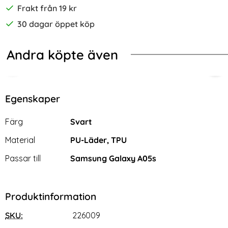
Frakt från 19 kr
30 dagar öppet köp
Andra köpte även
-27%
r Härdat Glas Green Ocean
ng Galaxy A05s 4G Magic Shield TPU Ljus Lila
Samsung Galaxy A05s 4G Skal Läde
Sam
Egenskaper
Egenskaper/attribut för denna produkt
Attribut
Värde
Färg
Svart
Material
PU-Läder, TPU
Passar till
Samsung Galaxy A05s
Produktinformation
SKU:
226009
Samsung Galaxy A05s 4G
Samsung Galaxy A05s 4G