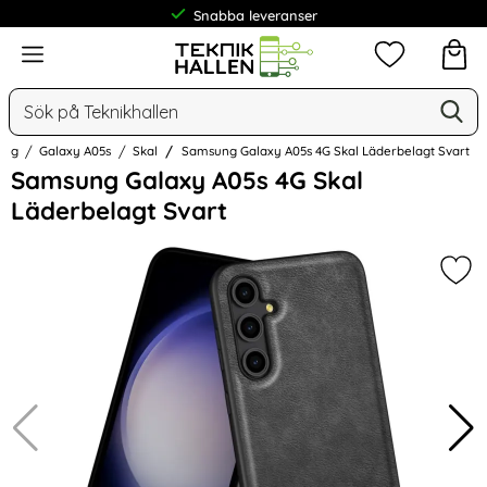
Snabba leveranser
Meny
Mina favorit
Sök
Ge
Sök på Teknikhallen
ung
Galaxy A05s
Skal
Samsung Galaxy A05s 4G Skal Läderbelagt Svart
Hoppa
Samsung Galaxy A05s 4G Skal
över
Läderbelagt Svart
Bilder
Mar