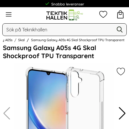
Snabba leveranser
Frakt från 19 kr
Meny
Mina favorit
Sök
Ge
Sök på Teknikhallen
axy A05s
Skal
Samsung Galaxy A05s 4G Skal Shockproof TPU Transparent
Hoppa
Samsung Galaxy A05s 4G Skal
över
Shockproof TPU Transparent
Bilder
Mar