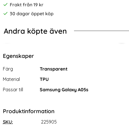
Frakt från 19 kr
30 dagar öppet köp
Andra köpte även
-70%
-68%
r Blå
ng Galaxy A05s 4G Skal TPU Matt Svart
2-Pack Samsung A05s - Skärmskydd
2-P
Egenskaper
Egenskaper/attribut för denna produkt
Attribut
Värde
Färg
Transparent
Material
TPU
Passar till
Samsung Galaxy A05s
Produktinformation
SKU:
225905
2-Pack Samsung A05s -
2-Pack Samsung A05s