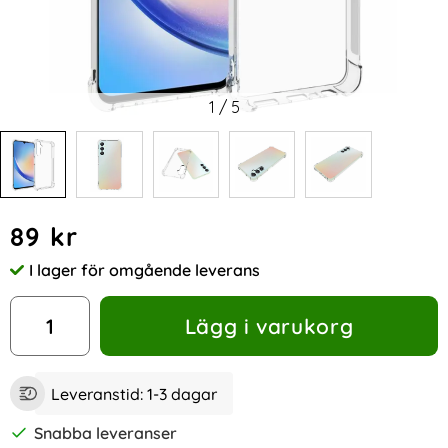
1
/
5
Handla denna produkt Samsung Galaxy A05s 4G Skal Shoc
pris
89 kr
I lager för omgående leverans
Tillgänglighet:
antal
Lägg i varukorg
Leveranstid:
1-3 dagar
Snabba leveranser