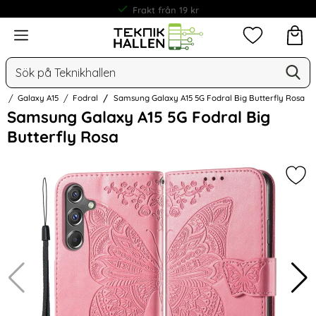
Frakt från 19 kr
Meny
Mina favorit
Sök
Ge
Sök på Teknikhallen
g
Galaxy A15
Fodral
Samsung Galaxy A15 5G Fodral Big Butterfly Rosa
Hoppa
Samsung Galaxy A15 5G Fodral Big
över
Butterfly Rosa
Bilder
Mar