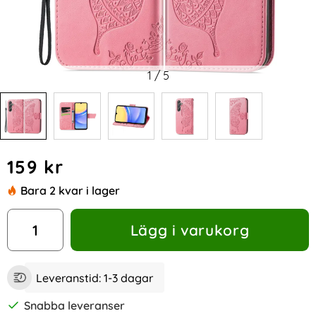
1
/
5
Handla denna produkt Samsung Galaxy A15 5G Fodral Big B
pris
159 kr
Bara 2 kvar i lager
antal
Lägg i varukorg
Leveranstid:
1-3 dagar
Snabba leveranser