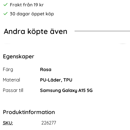
Frakt från 19 kr
30 dagar öppet köp
Andra köpte även
-70%
in Touch Svart
ng Galaxy A15 5G Fodral Litchi Läder Grön
2-Pack Samsung A15 - Skärmskydd 
Sam
Egenskaper
Egenskaper/attribut för denna produkt
Attribut
Värde
Färg
Rosa
Material
PU-Läder, TPU
Passar till
Samsung Galaxy A15 5G
Produktinformation
SKU:
226277
2-Pack Samsung A15 -
Samsung Galaxy A15 5G