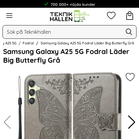
700 000+ nöjda kunder
Meny
Mina favorit
Sök
Ge
Sök på Teknikhallen
axy A25 5G
Fodral
Samsung Galaxy A25 5G Fodral Läder Big Butterfly Grå
Hoppa
Samsung Galaxy A25 5G Fodral Läder
över
Big Butterfly Grå
Bilder
Mar