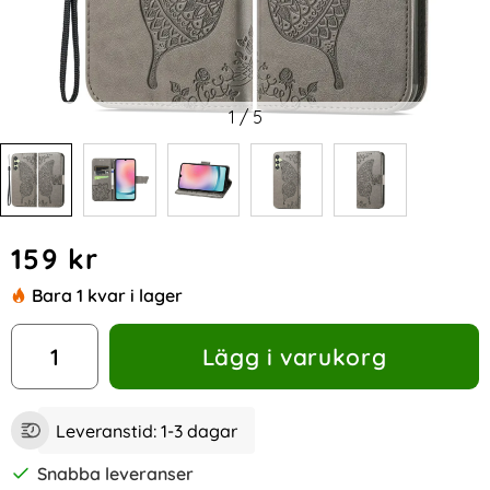
1
/
5
Handla denna produkt Samsung Galaxy A25 5G Fodral Läder
pris
159 kr
Bara 1 kvar i lager
antal
Lägg i varukorg
Leveranstid:
1-3 dagar
Snabba leveranser