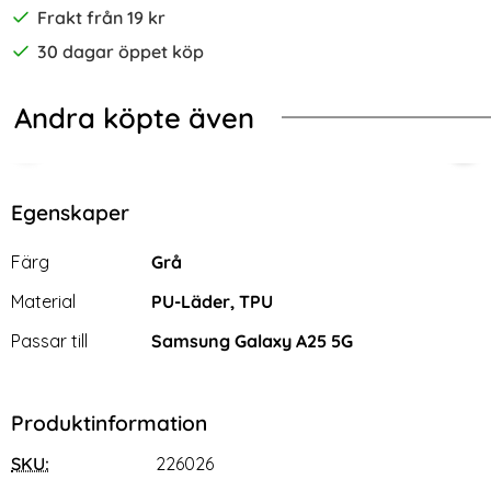
Frakt från 19 kr
30 dagar öppet köp
Andra köpte även
-70%
 Brun
PPER Samsung Galaxy A25 5G / A24 4G Skal 360 Vattentätt IP
2-Pack Samsung A25 5G - Skärmsky
Sam
Egenskaper
Egenskaper/attribut för denna produkt
Attribut
Värde
Färg
Grå
Material
PU-Läder, TPU
Passar till
Samsung Galaxy A25 5G
Produktinformation
SKU:
226026
2-Pack Samsung A25 5G -
Samsung Galaxy A25 5G