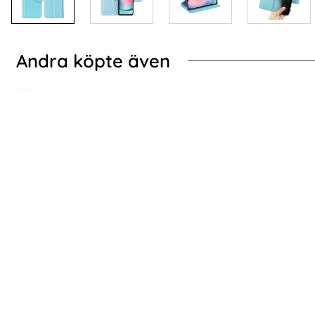
Andra köpte även
-70%
-70%
ung Galaxy S24 Fodral / Magnet Skal 2in1 - Välj Färg! (Svart)
2-Pack Samsung A05
2-Pack Samsung A05s - Skärmskydd i
2-Pack Sam
Härdat Glas
Art. nr 227597
Art. nr 227592