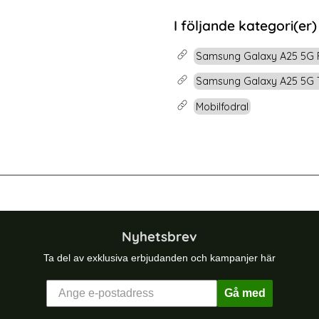
rea pris
79 kr
 pris
tidigare pris
249 kr
at Glas
Pack Samsung A25 5G - Skärmskydd i Härdat Glas
Köp
2-Pack Samsung A25 
I följande kategori(er)
Lagervara
Tillgänglighet:
Samsung Galaxy A25 5G 
Samsung Galaxy A25 5G T
Mobilfodral
axy S25 Fodral RFID Läder Svart
Samsung Galaxy A07 Fodral Med T
Nyhetsbrev
Ta del av exklusiva erbjudanden och kampanjer här
Gå med