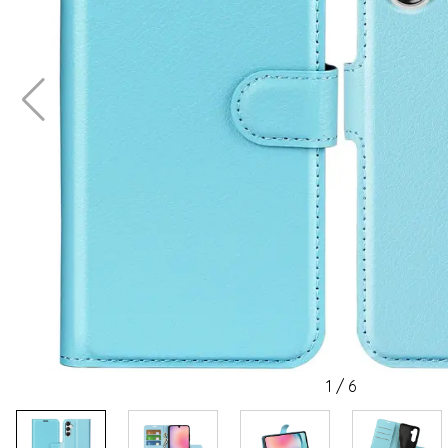
1
/
6