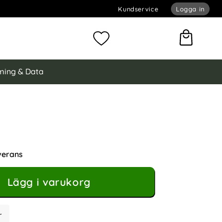
Kundservice
Logga in
omför sökning
Mina favoriter
ing & Data
ng Galaxy A25 5G Fodral Litchi Läder Ljus Blå
ral Litchi Läder Ljus Blå som favorit
verans
Lägg i varukorg
r