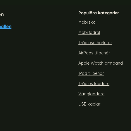
Populära kategorier
on
Mobilskal
allen
Mobilfodral
laxy A07 Fodral Med Tryck
Samsung Galaxy A17 Fodral
Leopard
Färgglada Blomm
Trådlösa hörlurar
Art. nr 239584
rea pris
199 kr
e pris
AirPods tillbehör
er Svart
Samsung Galaxy A07 Fodral Med Tryck Leopard
Köp
Samsung Galaxy A17
Snart slutsåld!
Apple Watch armband
iPad tillbehör
Trådlös laddare
Väggladdare
USB kablar