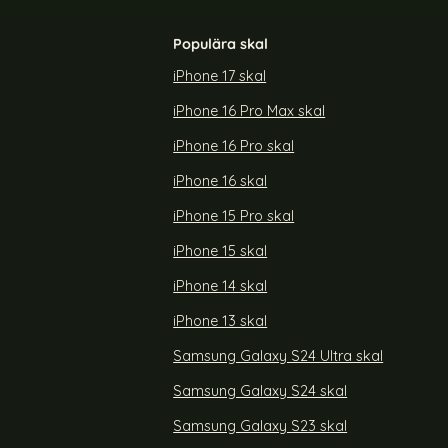
Populära skal
iPhone 17 skal
iPhone 16 Pro Max skal
 RFID Läder
Samsung Galaxy S24 Ultra Fodral Läder
or
Litchi Röd
iPhone 16 Pro skal
Art. nr 227275
rea pris
149 kr
iPhone 16 skal
 Fodral RFID Läder Färgglada Blommor
Köp
Samsung Galaxy S24 Ultra Fod
Köp
Lagervara
Tillgänglighet:
iPhone 15 Pro skal
iPhone 15 skal
iPhone 14 skal
iPhone 13 skal
Samsung Galaxy S24 Ultra skal
Samsung Galaxy S24 skal
Samsung Galaxy S23 skal