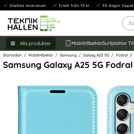
Snabba leveranser
Frakt från 19 kr
30 dagar öppet
Sök
Mobiltillbehör
Surfplattor Ti
Alla produkter
Startsidan
Mobiltillbehör
Samsung
Galaxy A25 5G
Fodral
Samsung Galaxy A25 5G Fodral L
Hoppa
över
Bilder