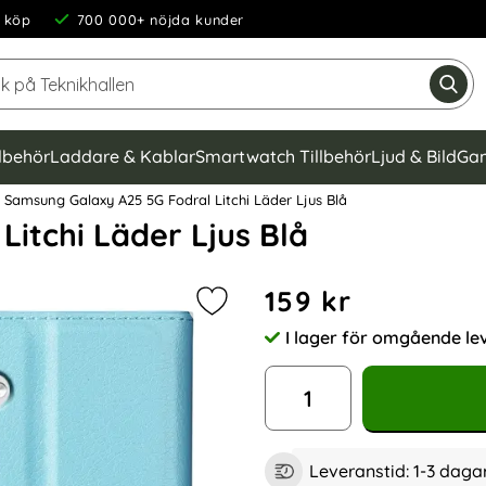
 köp
700 000+ nöjda kunder
Sök på Teknikhallen
Gen
llbehör
Laddare & Kablar
Smartwatch Tillbehör
Ljud & Bild
Gam
Samsung Galaxy A25 5G Fodral Litchi Läder Ljus Blå
itchi Läder Ljus Blå
Handla denna produkt Samsu
pris
159 kr
Markera samsung Galaxy A25 5G Fod
I lager för omgående le
Tillgänglighet:
antal
Leveranstid:
1-3 daga