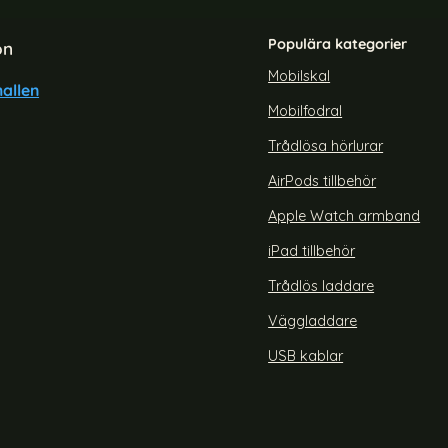
Populära kategorier
on
Mobilskal
allen
Mobilfodral
ung Galaxy S25 Fodral RFID
Samsung Galaxy A07 Fodra
Läder Svart
Leopard
Trådlösa hörlurar
Art. nr 239486
rea pris
129 kr
tidigare pris
159 kr
AirPods tillbehör
FID Brun
EME Samsung Galaxy S25 Fodral RFID Läder Svart
Köp
Samsung Galax
Lagervara
Tillgänglighet:
Apple Watch armband
iPad tillbehör
Trådlös laddare
Väggladdare
USB kablar