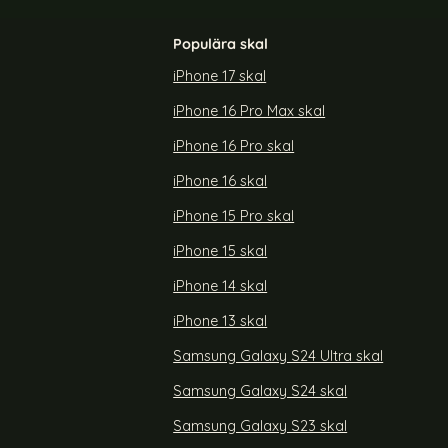
Populära skal
iPhone 17 skal
iPhone 16 Pro Max skal
l Med Tryck
Samsung Galaxy A17 Fodral RFID Läder
Färgglada Blommor
iPhone 16 Pro skal
Art. nr 239584
rea pris
199 kr
iPhone 16 skal
y A07 Fodral Med Tryck Leopard
Köp
Samsung Galaxy A17 Fodral RFID 
Köp
Snart slutsåld!
iPhone 15 Pro skal
iPhone 15 skal
iPhone 14 skal
iPhone 13 skal
Samsung Galaxy S24 Ultra skal
Samsung Galaxy S24 skal
Samsung Galaxy S23 skal