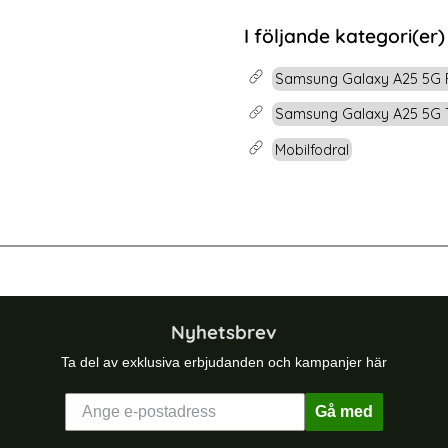
rea pris
139 kr
Google Pixel 10a Fodral Litchi Läder Blå
Köp
dat Glas
Samsung Galaxy S
I följande kategori(er)
Snart slutsåld!
Samsung Galaxy A25 5G 
Samsung Galaxy A25 5G T
Mobilfodral
-19%
axy A16 Fodral Läder RFID Brun
CASEME Samsung Galaxy S25 Fodral
Nyhetsbrev
Ta del av exklusiva erbjudanden och kampanjer här
Gå med