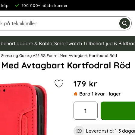
 köp
700 000+ nöjda kunder
Sök på Teknikhallen
Gen
llbehör
Laddare & Kablar
Smartwatch Tillbehör
Ljud & Bild
Gam
Samsung Galaxy A25 5G Fodral Med Avtagbart Kortfodral Röd
 Med Avtagbart Kortfodral Röd
Handla denna produkt Sams
pris
179 kr
Markera samsung Galaxy A25 5G F
Bara 1 kvar i lager
antal
Leveranstid:
1-3 daga