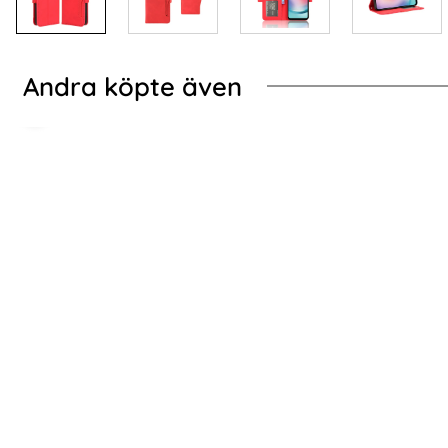
Andra köpte även
-70%
y Svart
xy A25 5G Fodral Multifunktionell Flerkort Läder Svart
2-Pack Samsung A25
2-Pack Samsung A25 5G - Skärmskydd i
Google Pixe
Härdat Glas
Art. nr 246335
Art. nr 227592