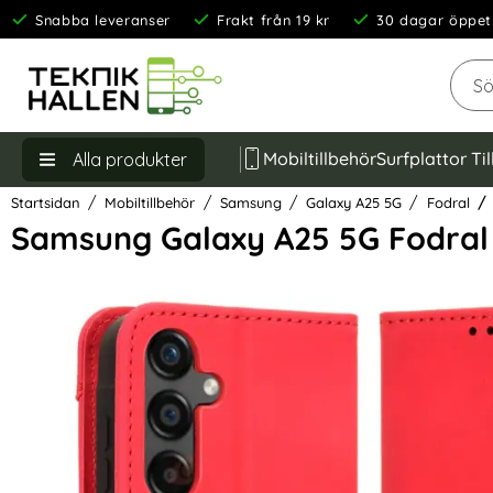
Snabba leveranser
Frakt från 19 kr
30 dagar öppet
Sök
Mobiltillbehör
Surfplattor Ti
Alla produkter
Startsidan
Mobiltillbehör
Samsung
Galaxy A25 5G
Fodral
Samsung Galaxy A25 5G Fodral
Hoppa
över
Bilder