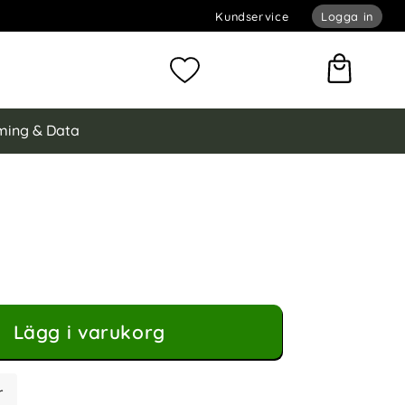
Kundservice
Logga in
omför sökning
Mina favoriter
ing & Data
ung Galaxy A25 5G Fodral Med Avtagbart Kortfodral Röd
odral Med Avtagbart Kortfodral Röd som favorit
Lägg i varukorg
r