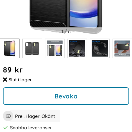
1
/
6
Handla denna produkt Samsung Galaxy A25 5G Skal Borstad
pris
89 kr
Slut i lager
Tillgänglighet:
Bevaka
Prel. i lager:
Okänt
Snabba leveranser