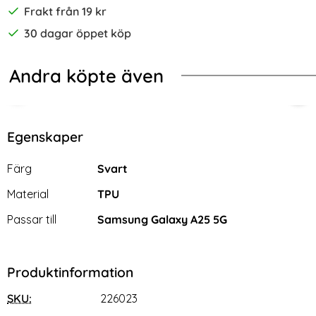
Frakt från 19 kr
30 dagar öppet köp
Andra köpte även
-70%
ield TPU Svart
Samsung Galaxy A25 5G Linsskydd Härdat Glas Svart
2-Pack Samsung A25 5G - Skärmsky
Sam
Egenskaper
Egenskaper/attribut för denna produkt
Attribut
Värde
Färg
Svart
Material
TPU
Passar till
Samsung Galaxy A25 5G
Produktinformation
SKU:
226023
2-Pack Samsung A25 5G -
Samsung Galaxy A25 5G