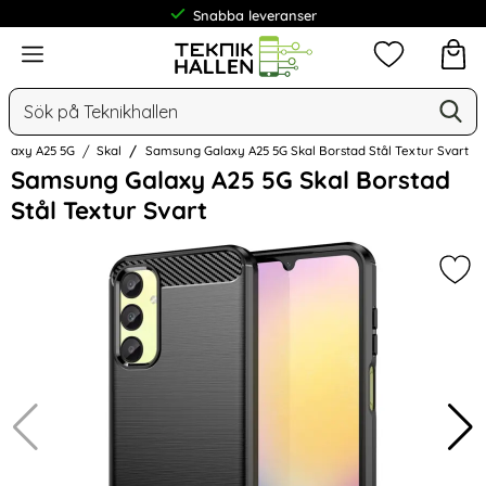
Snabba leveranser
Meny
Mina favorit
Sök
Ge
Sök på Teknikhallen
alaxy A25 5G
Skal
Samsung Galaxy A25 5G Skal Borstad Stål Textur Svart
Hoppa
Samsung Galaxy A25 5G Skal Borstad
över
Stål Textur Svart
Bilder
Mar