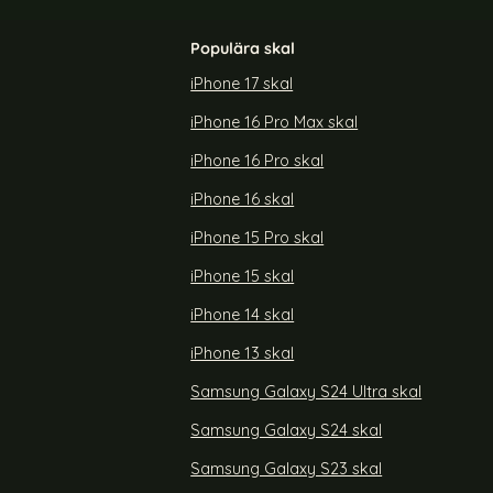
Populära skal
iPhone 17 skal
iPhone 16 Pro Max skal
 Linsskydd
Samsung Galaxy S25 Skal CamShield Hybrid
t
Lila
iPhone 16 Pro skal
Art. nr 237011
rea pris
139 kr
iPhone 16 skal
 S25 FE Linsskydd Härdat Glas Svart
Köp
Samsung Galaxy S25 Skal Ca
Köp
Lagervara
Tillgänglighet:
iPhone 15 Pro skal
iPhone 15 skal
iPhone 14 skal
iPhone 13 skal
Samsung Galaxy S24 Ultra skal
Samsung Galaxy S24 skal
Samsung Galaxy S23 skal