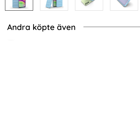
Andra köpte även
-20%
y Rosa
ung Galaxy A25 5G Skal Ring Hybrid Armor Blå
Samsung Galaxy S24 
Samsung Galaxy S24 Plus Skal CamShield
Samsung Gal
Hybrid Ring Blå
Hy
Art. nr 226634
Art. nr 226631