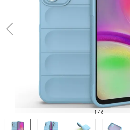
1
/
6