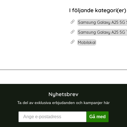
rea pris
89 kr
d Ring Blå
 Galaxy S24 Plus Skal CamShield Hybrid Ring Roséguld
Köp
Samsung Galaxy A25 5
I följande kategori(er)
Snart slutsåld!
Samsung Galaxy A25 5G 
Samsung Galaxy A25 5G T
Mobilskal
 Skal Härdat Glas Electroplate Marmor Blå
DG.MING Galaxy S26 Ultra Skal Läde
Nyhetsbrev
Ta del av exklusiva erbjudanden och kampanjer här
Gå med