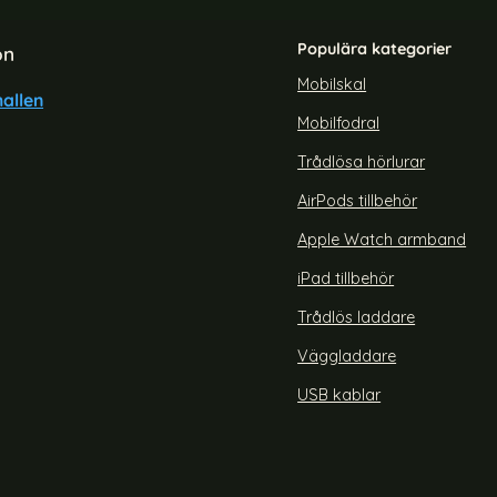
Populära kategorier
on
Mobilskal
allen
Mobilfodral
xy S26 Ultra Skal Läderbelagt
WANLONFENG Galaxy S25 FE
Brun
Härdat Glas Svar
Trådlösa hörlurar
Art. nr 239715
rea pris
149 kr
AirPods tillbehör
te Marmor Blå
DG.MING Galaxy S26 Ultra Skal Läderbelagt Brun
Köp
WANLONFENG Galaxy
Snart slutsåld!
Apple Watch armband
iPad tillbehör
Trådlös laddare
Väggladdare
USB kablar