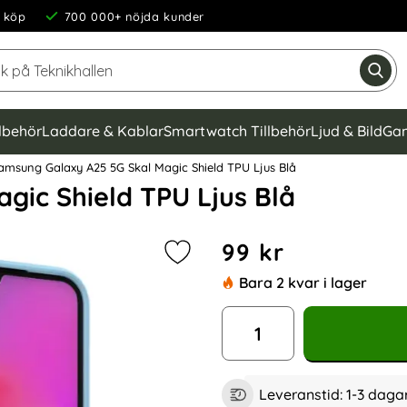
 köp
700 000+ nöjda kunder
Sök på Teknikhallen
Gen
llbehör
Laddare & Kablar
Smartwatch Tillbehör
Ljud & Bild
Gam
msung Galaxy A25 5G Skal Magic Shield TPU Ljus Blå
gic Shield TPU Ljus Blå
Handla denna produkt Samsu
pris
99 kr
Markera samsung Galaxy A25 5G Ska
Bara 2 kvar i lager
antal
Leveranstid:
1-3 daga