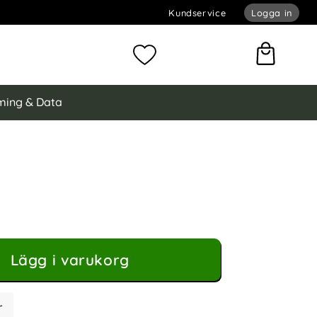
Kundservice
Logga in
omför sökning
Mina favoriter
ing & Data
ng Galaxy A25 5G Skal Magic Shield TPU Ljus Blå
l Magic Shield TPU Ljus Blå som favorit
Lägg i varukorg
r