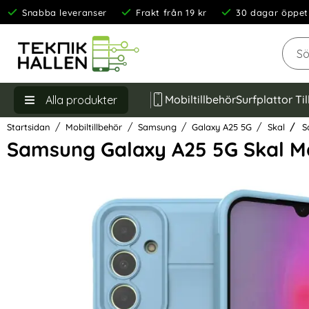
Snabba leveranser
Frakt från 19 kr
30 dagar öppet
Sök
Mobiltillbehör
Surfplattor Ti
Alla produkter
Startsidan
Mobiltillbehör
Samsung
Galaxy A25 5G
Skal
Sa
Samsung Galaxy A25 5G Skal Ma
Hoppa
över
Bilder