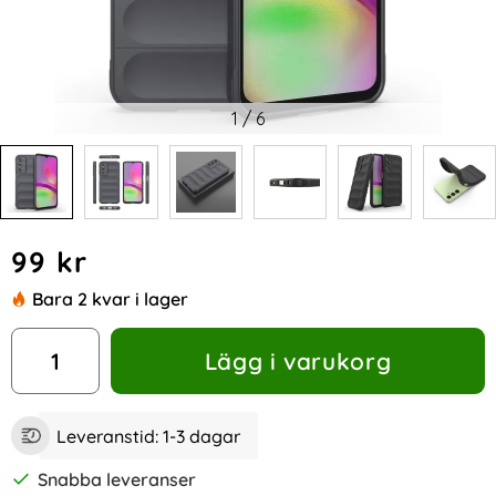
1
/
6
Handla denna produkt Samsung Galaxy A25 5G Skal Magic 
pris
99 kr
Bara 2 kvar i lager
antal
Lägg i varukorg
Leveranstid:
1-3 dagar
Snabba leveranser