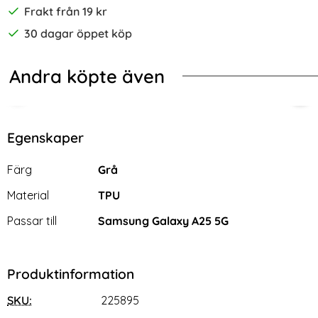
Frakt från 19 kr
30 dagar öppet köp
Andra köpte även
-70%
d
ng Galaxy A25 5G Skal Magic Shield TPU Ljus Blå
Samsung Galaxy A25 5G Skärmskyd
2-P
Egenskaper
Egenskaper/attribut för denna produkt
Attribut
Värde
Färg
Grå
Material
TPU
Passar till
Samsung Galaxy A25 5G
Produktinformation
SKU:
225895
Samsung Galaxy A25 5G
2-Pack Samsung A25 5G -