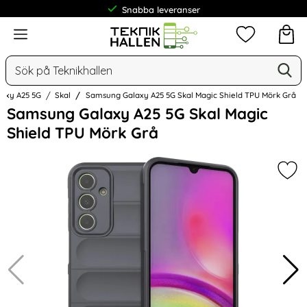
Snabba leveranser
Meny
Mina favorit
Sök
Ge
Sök på Teknikhallen
laxy A25 5G
Skal
Samsung Galaxy A25 5G Skal Magic Shield TPU Mörk Grå
Hoppa
Samsung Galaxy A25 5G Skal Magic
över
Shield TPU Mörk Grå
Bilder
Mar