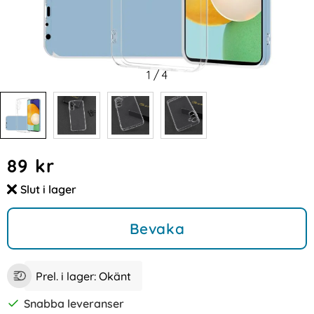
1
/
4
Handla denna produkt Samsung Galaxy A25 5G Skal TPU Tr
pris
89 kr
Slut i lager
Tillgänglighet:
Bevaka
Prel. i lager:
Okänt
Snabba leveranser