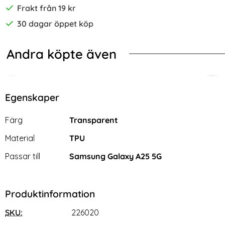
Frakt från 19 kr
30 dagar öppet köp
Andra köpte även
-70%
-68%
d
UCIS Galaxy A25 5G Fodral Skin Pro Svart
2-Pack Samsung A25 5G - Skärmsky
2-P
Egenskaper
Egenskaper/attribut för denna produkt
Attribut
Värde
Färg
Transparent
Material
TPU
Passar till
Samsung Galaxy A25 5G
Produktinformation
SKU:
226020
2-Pack Samsung A25 5G -
2-Pack Samsung A25 5G