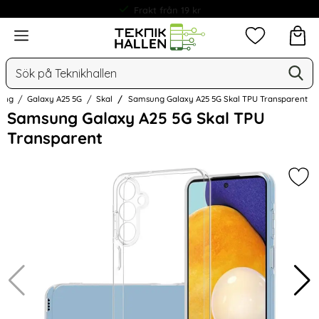
Frakt från 19 kr
Meny
Mina favorit
Sök
Ge
Sök på Teknikhallen
ung
Galaxy A25 5G
Skal
Samsung Galaxy A25 5G Skal TPU Transparent
Hoppa
Samsung Galaxy A25 5G Skal TPU
över
Transparent
Bilder
Mar