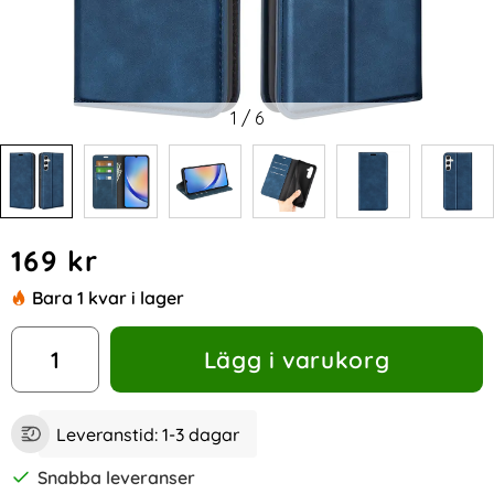
1
/
6
Handla denna produkt Samsung Galaxy A35 5G Fodral Flip S
pris
169 kr
Bara 1 kvar i lager
antal
Lägg i varukorg
Leveranstid:
1-3 dagar
Snabba leveranser