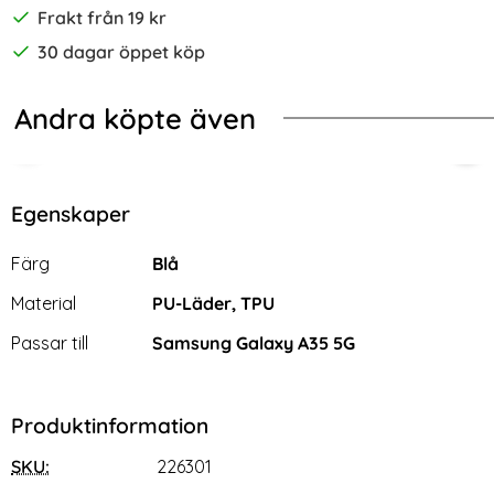
Frakt från 19 kr
30 dagar öppet köp
Andra köpte även
-55%
-67%
amond Läder Blå
N Galaxy A35 5G Fodral Diamond Multifunktionell Grön
[2-Pack] Samsung A35 5G Heltäcka
2-P
Egenskaper
Egenskaper/attribut för denna produkt
Attribut
Värde
Färg
Blå
Material
PU-Läder, TPU
Passar till
Samsung Galaxy A35 5G
Produktinformation
SKU:
226301
[2-Pack] Samsung A35 5G
2-Pack Samsung A35 5G