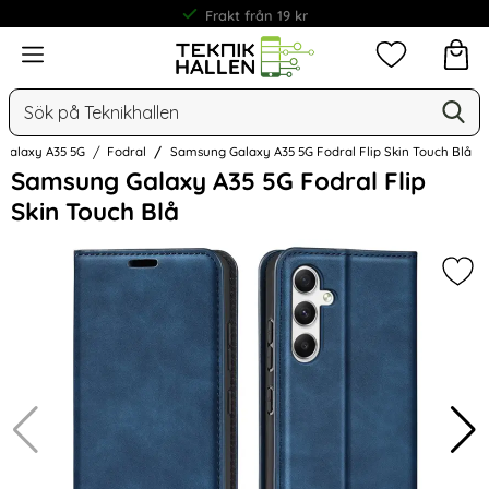
Frakt från 19 kr
Meny
Mina favorit
Sök
Ge
Sök på Teknikhallen
Galaxy A35 5G
Fodral
Samsung Galaxy A35 5G Fodral Flip Skin Touch Blå
Hoppa
Samsung Galaxy A35 5G Fodral Flip
över
Skin Touch Blå
Bilder
Mar