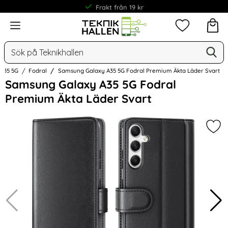
Frakt från 19 kr
Meny
Mina favorit
Sök
Ge
Sök på Teknikhallen
 A35 5G
Fodral
Samsung Galaxy A35 5G Fodral Premium Äkta Läder Svart
Hoppa
Samsung Galaxy A35 5G Fodral
över
Premium Äkta Läder Svart
Bilder
Mar