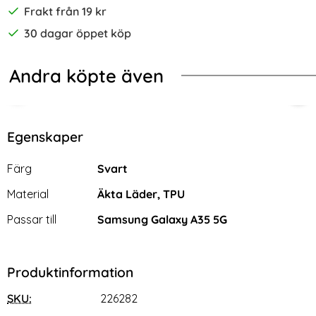
Frakt från 19 kr
30 dagar öppet köp
Andra köpte även
-67%
-40%
PET Matt Transparent
ng Galaxy A35 5G Skal Shockproof Med Kortfack Svart
2-Pack Samsung A35 5G Skärmskydd
[2-
Egenskaper
Egenskaper/attribut för denna produkt
Attribut
Värde
Färg
Svart
Material
Äkta Läder, TPU
Passar till
Samsung Galaxy A35 5G
Produktinformation
SKU:
226282
2-Pack Samsung A35 5G
[2-Pack] Samsung A35 5G