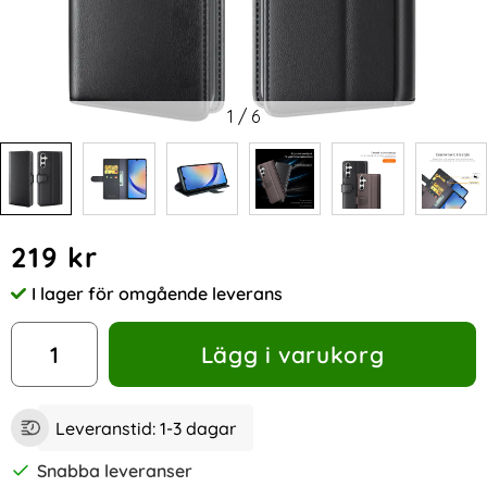
1
/
6
Handla denna produkt Samsung Galaxy A35 5G Fodral Prem
pris
219 kr
I lager för omgående leverans
Tillgänglighet:
antal
Lägg i varukorg
Leveranstid:
1-3 dagar
Snabba leveranser