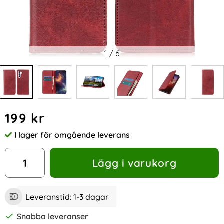
1
/
6
Handla denna produkt Samsung Galaxy A35 5G Fodral Split
pris
199 kr
I lager för omgående leverans
Tillgänglighet:
antal
Lägg i varukorg
Leveranstid:
1-3 dagar
Snabba leveranser