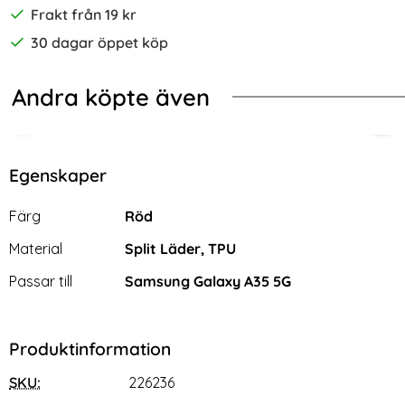
Frakt från 19 kr
30 dagar öppet köp
Andra köpte även
 Läder Brun
UCIS Galaxy A35 5G Fodral Skin Pro Blå
Samsung Galaxy A35 5G Skärmskyd
Sam
Egenskaper
Egenskaper/attribut för denna produkt
Attribut
Värde
Färg
Röd
Material
Split Läder, TPU
Passar till
Samsung Galaxy A35 5G
Produktinformation
SKU:
226236
Samsung Galaxy A35 5G
Samsung Galaxy A35 5G