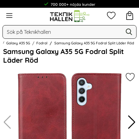
700 000+ nöjda kunder
Meny
Mina favorit
Sök
Ge
Sök på Teknikhallen
g
Galaxy A35 5G
Fodral
Samsung Galaxy A35 5G Fodral Split Läder Röd
Hoppa
Samsung Galaxy A35 5G Fodral Split
över
Läder Röd
Bilder
Mar