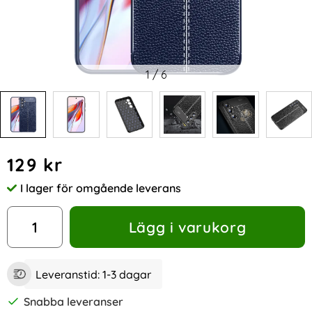
1
/
6
Handla denna produkt Samsung Galaxy A35 5G Skal Litchi T
pris
129 kr
I lager för omgående leverans
Tillgänglighet:
antal
Lägg i varukorg
Leveranstid:
1-3 dagar
Snabba leveranser