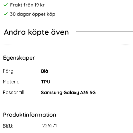
Frakt från 19 kr
30 dagar öppet köp
Andra köpte även
-55%
Shockproof TPU Transparent
N Galaxy A35 5G Skal Frosted Shield Pro Matt Svart
[2-Pack] Samsung A35 5G Heltäcka
AMO
Egenskaper
Egenskaper/attribut för denna produkt
Attribut
Värde
Färg
Blå
Material
TPU
Passar till
Samsung Galaxy A35 5G
Produktinformation
SKU:
226271
[2-Pack] Samsung A35 5G
AMORUS Galaxy A35 5G