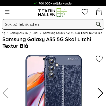
700 000+ nöjda kunder
Meny
Mina favorit
Sök
Ge
Sök på Teknikhallen
ung
Galaxy A35 5G
Skal
Samsung Galaxy A35 5G Skal Litchi Textur Blå
Hoppa
Samsung Galaxy A35 5G Skal Litchi
över
Textur Blå
Bilder
Mark