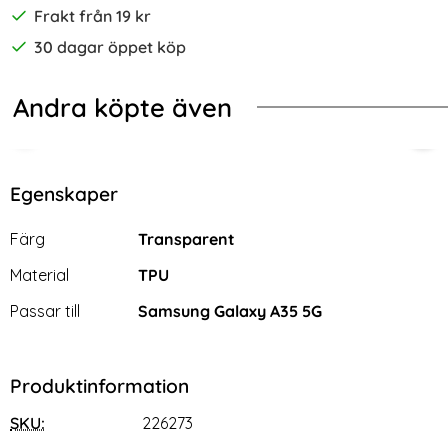
Frakt från 19 kr
30 dagar öppet köp
Andra köpte även
-55%
Tough Armor Svar
ng Galaxy A35 5G Fodral Läder Litchi Ljus Rosa
AMORUS Galaxy A35 5G Skärmskyd
[2-
Egenskaper
Egenskaper/attribut för denna produkt
Attribut
Värde
Färg
Transparent
Material
TPU
Passar till
Samsung Galaxy A35 5G
Produktinformation
SKU:
226273
AMORUS Galaxy A35 5G
[2-Pack] Samsung A35 5G