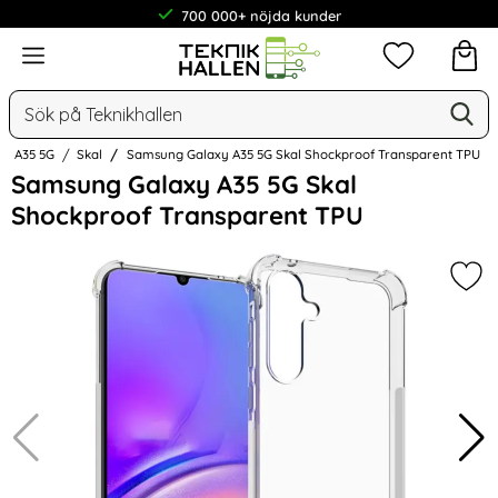
700 000+ nöjda kunder
Meny
Mina favorit
Sök
Ge
Sök på Teknikhallen
xy A35 5G
Skal
Samsung Galaxy A35 5G Skal Shockproof Transparent TPU
Hoppa
Samsung Galaxy A35 5G Skal
över
Shockproof Transparent TPU
Bilder
Mar