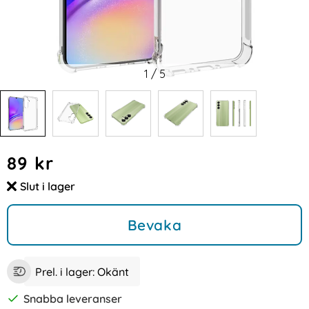
1
/
5
Handla denna produkt Samsung Galaxy A35 5G Skal Shock
pris
89 kr
Slut i lager
Tillgänglighet:
Bevaka
Prel. i lager:
Okänt
Snabba leveranser