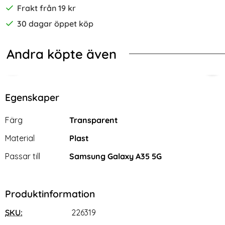
Frakt från 19 kr
30 dagar öppet köp
Andra köpte även
Tough Armor Svar
ng Galaxy A35 5G Fodral Crazy Horse Läder Brun
KHAZNEH Galaxy A35 5G Fodral Mat
Sam
Egenskaper
Egenskaper/attribut för denna produkt
Attribut
Värde
Färg
Transparent
Material
Plast
Passar till
Samsung Galaxy A35 5G
Produktinformation
SKU:
226319
KHAZNEH Galaxy A35 5G
Samsung Galaxy A35 5G