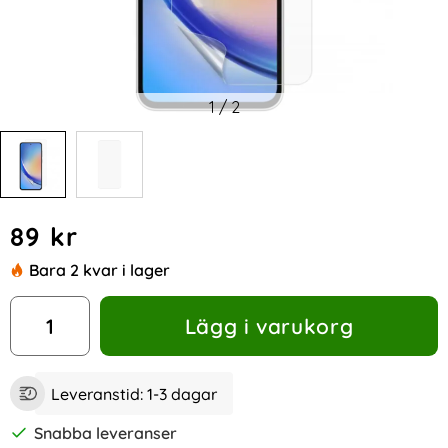
1
/
2
Handla denna produkt Samsung Galaxy A35 5G Skärmskydd
pris
89 kr
Bara 2 kvar i lager
antal
Lägg i varukorg
Leveranstid:
1-3 dagar
Snabba leveranser