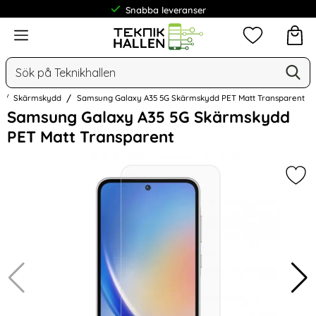
Snabba leveranser
Meny
Mina favorit
Sök
Ge
Sök på Teknikhallen
Skärmskydd
Samsung Galaxy A35 5G Skärmskydd PET Matt Transparent
Hoppa
Samsung Galaxy A35 5G Skärmskydd
över
PET Matt Transparent
Bilder
Mar