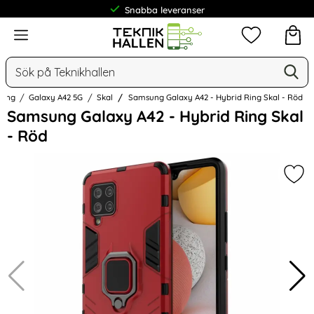
Snabba leveranser
Frakt från 19 kr
Meny
Mina favorit
Sök
Ge
Sök på Teknikhallen
ung
Galaxy A42 5G
Skal
Samsung Galaxy A42 - Hybrid Ring Skal - Röd
Hoppa
Samsung Galaxy A42 - Hybrid Ring Skal
över
- Röd
Bilder
Mar