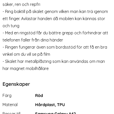
5G Skärmskydd i Härdat Glas
Skal - Blå
säker, ren och repfri
Art. nr 13347
Art. nr 13308
rea pris
rea pris
79 kr
49 kr
tidigare pris
tidigare pris
149 kr
109 kr
- Ring baktill på skalet genom vilken man kan trä igenom
nsparent TPU Skal
k - Samsung Galaxy A42 5G Skärmskydd i Härdat Glas
Köp
Samsung Galaxy A42 - 
Köp
2-
Lagervara
Snart slutsåld!
Tillgänglighet:
ett finger. Avlastar handen då mobilen kan kännas stor
och tung
- Med en ringstöd får du bättre grepp och förhindrar att
telefonen faller från dina händer
- Ringen fungerar även som bordsstöd för att få en bra
vinkel om du vill se på film
- Skalet har metallplåsting som kan användas om man
har magnet mobilhållare
Egenskaper
Egenskaper/attribut för denna produkt
Attribut
Värde
Färg
Röd
Material
Hårdplast, TPU
Passar till
Samsung Galaxy A42