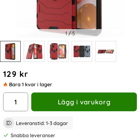
1
/
5
Handla denna produkt Samsung Galaxy A42 - Hybrid Ring S
pris
129 kr
Bara 1 kvar i lager
antal
Lägg i varukorg
Leveranstid:
1-3 dagar
Snabba leveranser