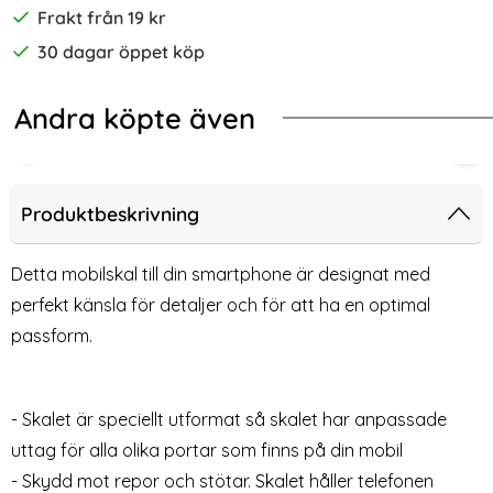
Frakt från 19 kr
30 dagar öppet köp
Andra köpte även
-47%
-55%
nsskydd I Härdat Glas
ng Galaxy A42 5G - Transparent TPU Skal
2-Pack - Samsung Galaxy A42 5G S
Sam
Produktbeskrivning
Detta mobilskal till din smartphone är designat med
perfekt känsla för detaljer och för att ha en optimal
passform.
- Skalet är speciellt utformat så skalet har anpassade
uttag för alla olika portar som finns på din mobil
2-Pack - Samsung Galaxy A42
Samsung Galaxy A42 - Ring
- Skydd mot repor och stötar. Skalet håller telefonen