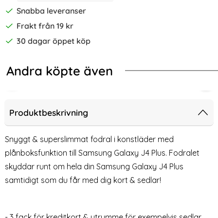
Snabba leveranser
Frakt från 19 kr
30 dagar öppet köp
Andra köpte även
-67%
-67%
 (Svart)
ng Galaxy J4 Plus Plånboksfodral - Vit
2-Pack Samsung Galaxy A50 - Skär
2-P
Produktbeskrivning
Snyggt & superslimmat fodral i konstläder med
plånboksfunktion till Samsung Galaxy J4 Plus. Fodralet
skyddar runt om hela din Samsung Galaxy J4 Plus
samtidigt som du får med dig kort & sedlar!
- 3 fack för kreditkort & utrymme för exempelvis sedlar