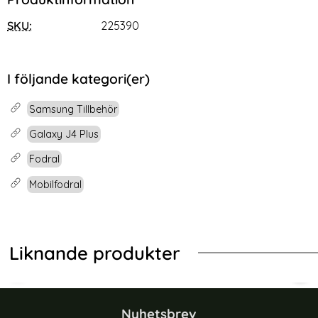
SKU:
225390
I följande kategori(er)
Samsung Tillbehör
Galaxy J4 Plus
Fodral
Mobilfodral
Liknande produkter
ral I Äkta Läder - Grön (Grön)
ng Galaxy A27 Fodral Mandala Läder Rosa
Samsung Galaxy A51 - Litchi Plånbok
Sam
Nyhetsbrev