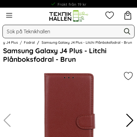
Frakt från 19 kr
Meny
Mina favorit
Sök
Ge
Sök på Teknikhallen
axy J4 Plus
Fodral
Samsung Galaxy J4 Plus - Litchi Plånboksfodral - Brun
Hoppa
Samsung Galaxy J4 Plus - Litchi
över
Plånboksfodral - Brun
Bilder
Mark