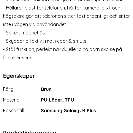
2-Pack Samsung Galaxy A50 -
2-Pack Samsung Galaxy A10 -
- Hållare i plast för telefonen, hål för kamera, blixt och
Skärmskydd i Härdat Glas
Skärmskydd i Härdat Glas
högtalare gör att telefonen sitter fast ordentligt och sitter
Art. nr 10111
Art. nr 10105
rea pris
rea pris
49 kr
49 kr
tidigare pris
tidigare pris
149 kr
149 kr
inte i vägen vid användandet
nboksfodral - Vit
ck Samsung Galaxy A50 - Skärmskydd i Härdat Glas
Köp
2-Pack Samsung Galaxy A10 - S
Köp
S
Lagervara
Lagervara
Tillgänglighet:
Tillgänglighet:
- Säkert magnetlås
- Skyddar effektivt mot repor & smuts
- Ställ funktion, perfekt när du eller dina barn ska se på
film eller serier
Egenskaper
Egenskaper/attribut för denna produkt
Attribut
Värde
Färg
Brun
Material
PU-Läder, TPU
Passar till
Samsung Galaxy J4 Plus
Produktinformation