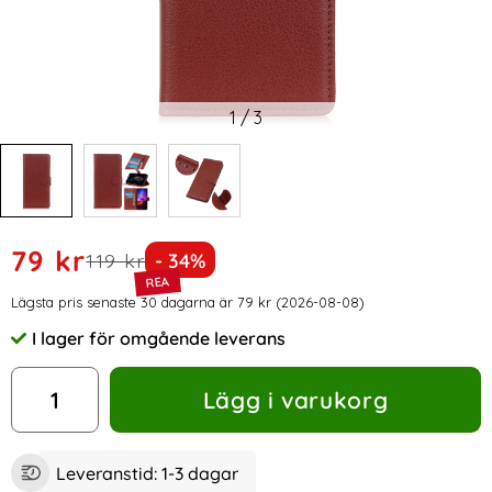
1
/
3
Handla denna produkt Samsung Galaxy J4 Plus - Litchi Plån
rea pris
79 kr
tidigare pris
Priset är nedsatt med
119 kr
- 34%
Prishistorik
Lägsta pris senaste 30 dagarna är 79 kr (2026-08-08)
I lager för omgående leverans
Tillgänglighet:
antal
Lägg i varukorg
Leveranstid:
1-3 dagar