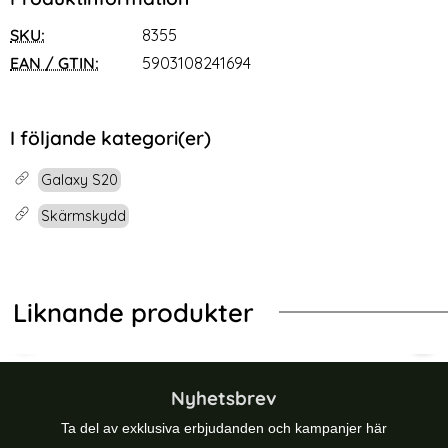
SKU:
8355
EAN / GTIN:
5903108241694
I följande kategori(er)
Galaxy S20
Skärmskydd
Liknande produkter
-25%
-22%
dd Härdat Glas Svart
Galaxy S24 Ultra Linsskydd CamRing Pro+ Svart
3MK Samsung Galaxy A33 5G 4-PACK
HOF
Nyhetsbrev
Ta del av exklusiva erbjudanden och kampanjer här