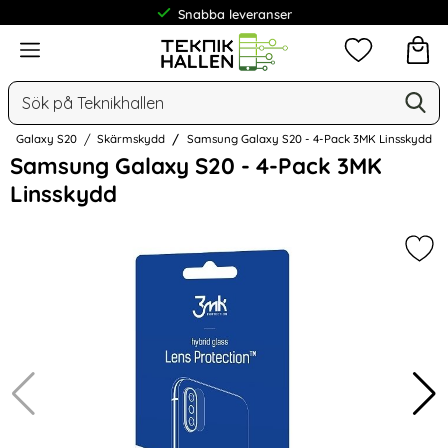
Snabba leveranser
Meny
Mina favorit
Sök
Ge
Sök på Teknikhallen
Galaxy S20
Skärmskydd
Samsung Galaxy S20 - 4-Pack 3MK Linsskydd
Hoppa
Samsung Galaxy S20 - 4-Pack 3MK
över
Linsskydd
Bilder
Mar