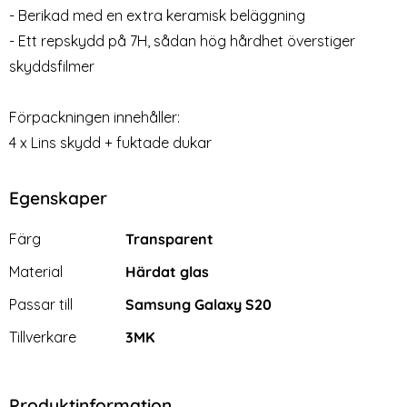
Horse Plånboksfodral - Välj
Shockproof TPU Skal
- Berikad med en extra keramisk beläggning
Art. nr 4918
Art. nr 6030
Färg! (Svart)
rea pris
99 kr
tidigare pris
139 kr
rea pris
89 kr
Välj ...
- Ett repskydd på 7H, sådan hög hårdhet överstiger
Samsung Galaxy S20 - Sh
Köp
Lagervara
Tillgänglighet:
skyddsfilmer
Förpackningen innehåller:
4 x Lins skydd + fuktade dukar
Egenskaper
Egenskaper/attribut för denna produkt
Attribut
Värde
Färg
Transparent
Material
Härdat glas
Passar till
Samsung Galaxy S20
Tillverkare
3MK
Produktinformation