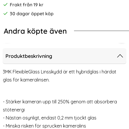
Frakt från 19 kr
30 dagar öppet köp
Andra köpte även
-29%
 - Roséguld
g S20 - Plånboksfodral I Äkta Läder - Välj Färg! (Svart)
Samsung Galaxy S20 - Crazy Horse P
Sam
Produktbeskrivning
3MK FlexibleGlass Linsskydd är ett hybridglas i härdat
glas för kameralinsen.
- Stärker kameran upp till 250% genom att absorbera
stötenergi
- Nästan osynligt, endast 0,2 mm tjockt glas
Samsung Galaxy S20 - Crazy
Samsung Galaxy S20 -
- Minska risken för sprucken kameralins