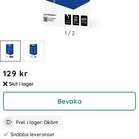
1
/
2
Handla denna produkt Samsung Galaxy S20 - 4-Pack 3MK L
pris
129 kr
Slut i lager
Tillgänglighet:
Bevaka
Prel. i lager:
Okänt
Snabba leveranser