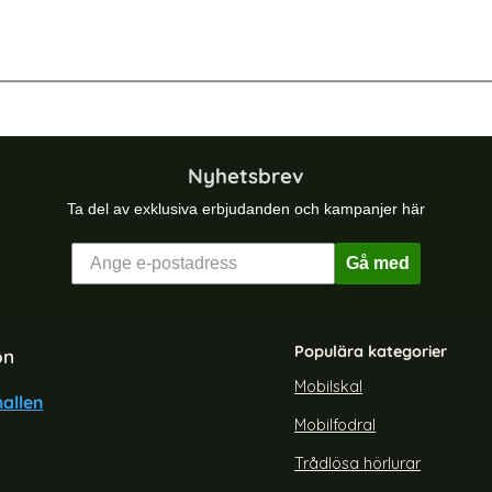
-50%
)
odral I Äkta Läder - Välj Färg! (Ljus Blå)
Samsung Galaxy S23 Fodral I Äkta L
Nyhetsbrev
Ta del av exklusiva erbjudanden och kampanjer här
Gå med
Populära kategorier
on
Mobilskal
allen
Mobilfodral
xy S23 Fodral I Äkta Läder -
Samsung Galaxy S23 Fodral I
älj Färg! (Orange)
Välj Färg! (Röd)
Trådlösa hörlurar
Art. nr 215634