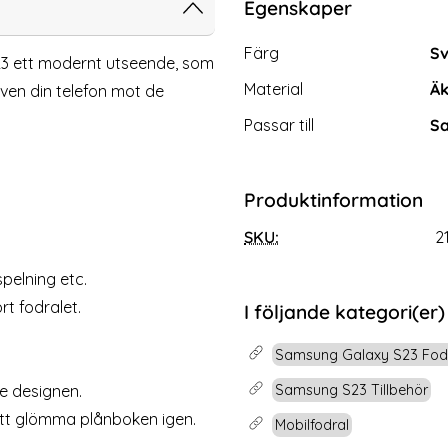
Egenskaper
Egenskaper/attribut för d
Attribut
Värde
Färg
Sv
23 ett modernt utseende, som
Material
Äk
ven din telefon mot de
Passar till
Sa
Produktinformation
SKU:
2
ng S23 Skärmskydd Full Cover
[2-PACK] Samsung S23 Skärms
i Härdat Glas
glas
Art. nr 231384
pelning etc.
rea pris
59 kr
 pris
tidigare pris
199 kr
k Samsung S23 Skärmskydd Full Cover i Härdat Glas
Köp
[2-PACK] Sams
t fodralet.
I följande kategori(er)
Lagervara
Tillgänglighet:
Samsung Galaxy S23 Fod
Samsung S23 Tillbehör
de designen.
att glömma plånboken igen.
Mobilfodral