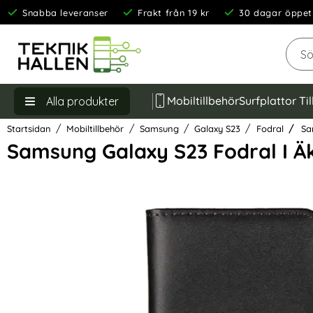
Snabba leveranser
Frakt från 19 kr
30 dagar öppet
Sök
Mobiltillbehör
Surfplattor Ti
Alla produkter
Startsidan
Mobiltillbehör
Samsung
Galaxy S23
Fodral
Sam
Samsung Galaxy S23 Fodral I Äkt
Hoppa
över
Bilder