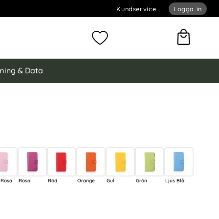
Kundservice
Logga in
omför sökning
Mina favoriter
ing & Data
ng Galaxy S23 Fodral I Äkta Läder - Välj Färg!
I Äkta Läder - Välj Färg! (Svart) som favorit
 Rosa
Rosa
Röd
Orange
Gul
Grön
Ljus Blå