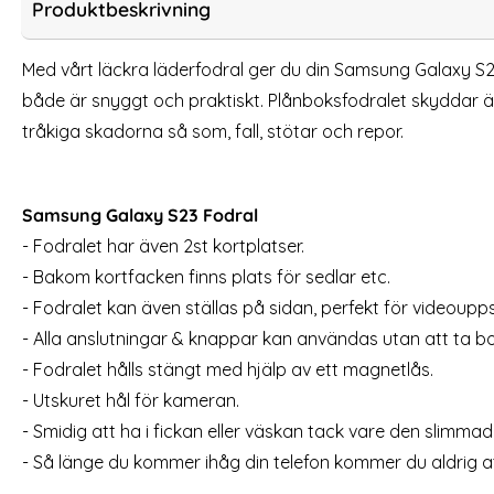
Produktbeskrivning
Med vårt läckra läderfodral ger du din Samsung Galaxy S
både är snyggt och praktiskt. Plånboksfodralet skyddar ä
tråkiga skadorna så som, fall, stötar och repor.
Samsung Galaxy S23 Fodral
- Fodralet har även 2st kortplatser.
Samsung Galaxy S23 Fodral I Äkta Läder -
2-Pack Samsu
- Bakom kortfacken finns plats för sedlar etc.
Välj Färg! (Vit)
Art. nr 215631
Art. nr 216774
- Fodralet kan även ställas på sidan, perfekt för videoupps
rea pris
99 kr
tidigare
249 kr
rea pris
99 kr
Välj ...
tidigare pris
199 kr
2-Pac
- Alla anslutningar & knappar kan användas utan att ta bor
Lagervara
Tillgänglighet:
- Fodralet hålls stängt med hjälp av ett magnetlås.
- Utskuret hål för kameran.
- Smidig att ha i fickan eller väskan tack vare den slimma
- Så länge du kommer ihåg din telefon kommer du aldrig 