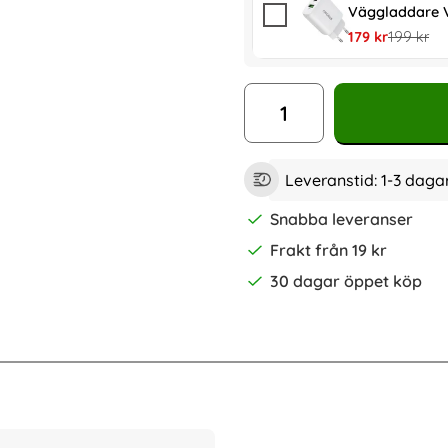
Väggladdare V
rea pris
tidigare p
179 kr
199 kr
antal
Leveranstid:
1-3 daga
Snabba leveranser
Frakt från 19 kr
30 dagar öppet köp
-70%
odral I Äkta Läder - Välj Färg! (Vit)
2-Pack Samsung S23 Skärmskydd Ful