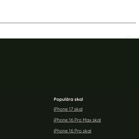
-50%
äder - Välj Färg! (Orange)
Samsung Galaxy S23 Fodral I Äkta Läder - Välj Fär
Samsu
Populära skal
iPhone 17 skal
iPhone 16 Pro Max skal
 Äkta Läder -
Samsung Galaxy S23 Fodral I Äkta Läder -
Välj Färg! (Lila)
iPhone 16 Pro skal
Art. nr 215639