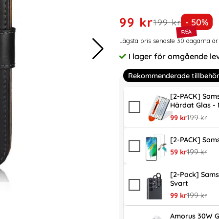
rea pris
99 kr
tidigare pris
Priset 
199 kr
- 50%
Prishistorik
Lägsta pris senaste 30 dagarna ä
I lager för omgående le
Tillgänglighet:
Rekommenderade tillbehö
[2-PACK] Sams
Härdat Glas -
rea pris
tidigare pr
99 kr
199 kr
[2-PACK] Sams
rea pris
tidigare pr
59 kr
199 kr
[2-Pack] Sams
Svart
rea pris
tidigare pr
99 kr
199 kr
Amorus 30W G