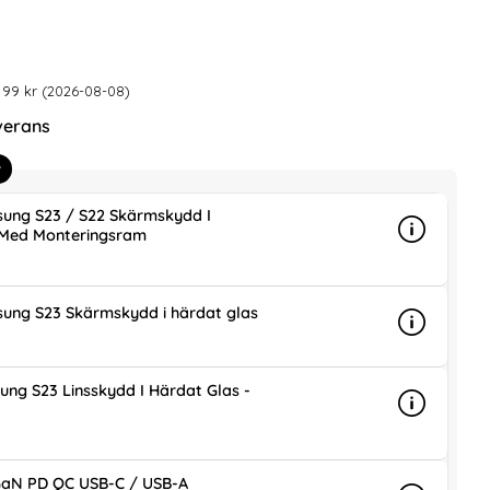
är nedsatt med
r 99 kr (2026-08-08)
verans
r
ung S23 / S22 Skärmskydd I
 Med Monteringsram
Info
mer info 
is
ung S23 Skärmskydd i härdat glas
Info
mer info 
is
ung S23 Linsskydd I Härdat Glas -
Info
mer info 
is
aN PD QC USB-C / USB-A