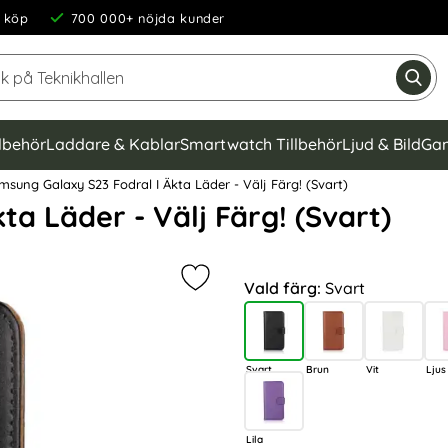
 köp
700 000+ nöjda kunder
Sök på Teknikhallen
Gen
llbehör
Laddare & Kablar
Smartwatch Tillbehör
Ljud & Bild
Gam
sung Galaxy S23 Fodral I Äkta Läder - Välj Färg! (Svart)
a Läder - Välj Färg! (Svart)
Handla denna produkt Samsu
Markera samsung Galaxy S23 Fodral 
Vald färg:
Svart
Svart
Brun
Vit
Ljus
Lila