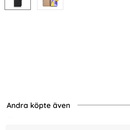
Andra köpte även
-50%
-60%
g! (Ljus Rosa)
ung Galaxy S23 Fodral I Äkta Läder - Välj Färg! (Rosa)
Samsung Galaxy S23 F