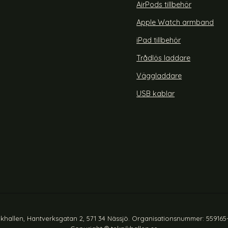
rea pris
99 kr
Välj ...
 pris
tidigare pris
AirPods tillbehör
199 kr
Apple Watch armband
iPad tillbehör
Trådlös laddare
Väggladdare
USB kablar
ikhallen, Hantverksgatan 2, 571 34 Nässjö. Organisationsnummer: 559165